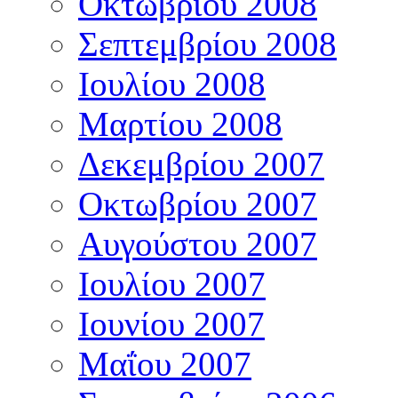
Οκτωβρίου 2008
Σεπτεμβρίου 2008
Ιουλίου 2008
Μαρτίου 2008
Δεκεμβρίου 2007
Οκτωβρίου 2007
Αυγούστου 2007
Ιουλίου 2007
Ιουνίου 2007
Μαΐου 2007