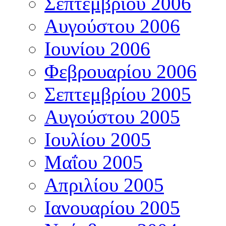
Σεπτεμβρίου 2006
Αυγούστου 2006
Ιουνίου 2006
Φεβρουαρίου 2006
Σεπτεμβρίου 2005
Αυγούστου 2005
Ιουλίου 2005
Μαΐου 2005
Απριλίου 2005
Ιανουαρίου 2005