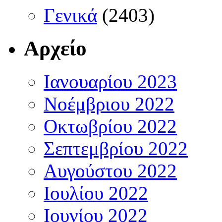
Γενικά
(2403)
Αρχείο
Ιανουαρίου 2023
Νοέμβριου 2022
Οκτωβρίου 2022
Σεπτεμβρίου 2022
Αυγούστου 2022
Ιουλίου 2022
Ιουνίου 2022