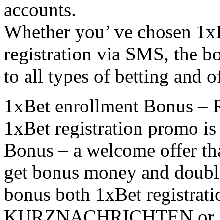
accounts.
Whether you’ ve chosen 1xB
registration via SMS, the b
to all types of betting and of
1xBet enrollment Bonus –
1xBet registration promo is
Bonus – a welcome offer tha
get bonus money and doubl
bonus both 1xBet registra
KURZNACHRICHTEN or if y