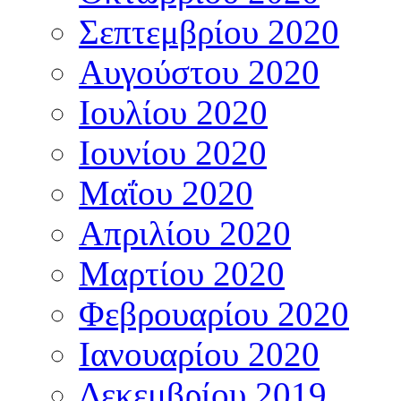
Σεπτεμβρίου 2020
Αυγούστου 2020
Ιουλίου 2020
Ιουνίου 2020
Μαΐου 2020
Απριλίου 2020
Μαρτίου 2020
Φεβρουαρίου 2020
Ιανουαρίου 2020
Δεκεμβρίου 2019