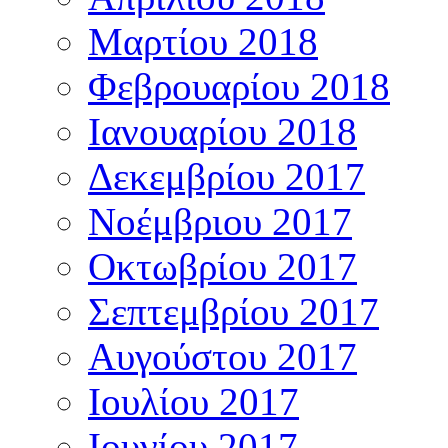
Μαρτίου 2018
Φεβρουαρίου 2018
Ιανουαρίου 2018
Δεκεμβρίου 2017
Νοέμβριου 2017
Οκτωβρίου 2017
Σεπτεμβρίου 2017
Αυγούστου 2017
Ιουλίου 2017
Ιουνίου 2017