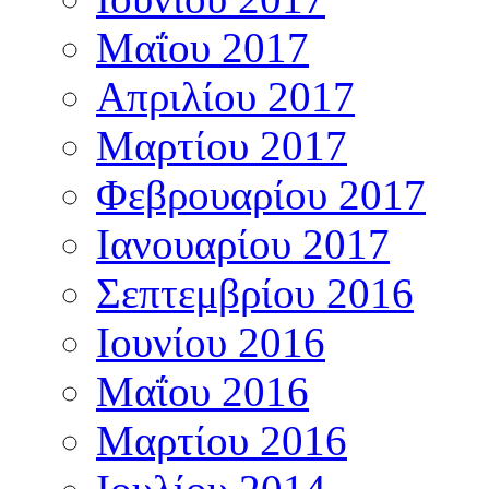
Μαΐου 2017
Απριλίου 2017
Μαρτίου 2017
Φεβρουαρίου 2017
Ιανουαρίου 2017
Σεπτεμβρίου 2016
Ιουνίου 2016
Μαΐου 2016
Μαρτίου 2016