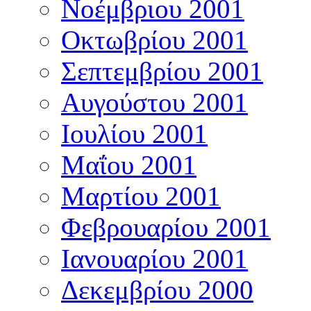
Νοέμβριου 2001
Οκτωβρίου 2001
Σεπτεμβρίου 2001
Αυγούστου 2001
Ιουλίου 2001
Μαΐου 2001
Μαρτίου 2001
Φεβρουαρίου 2001
Ιανουαρίου 2001
Δεκεμβρίου 2000