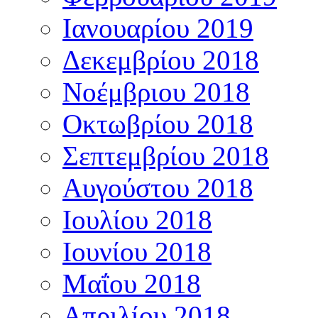
Ιανουαρίου 2019
Δεκεμβρίου 2018
Νοέμβριου 2018
Οκτωβρίου 2018
Σεπτεμβρίου 2018
Αυγούστου 2018
Ιουλίου 2018
Ιουνίου 2018
Μαΐου 2018
Απριλίου 2018