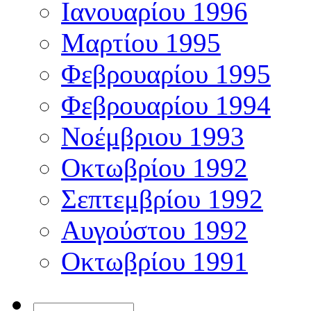
Ιανουαρίου 1996
Μαρτίου 1995
Φεβρουαρίου 1995
Φεβρουαρίου 1994
Νοέμβριου 1993
Οκτωβρίου 1992
Σεπτεμβρίου 1992
Αυγούστου 1992
Οκτωβρίου 1991