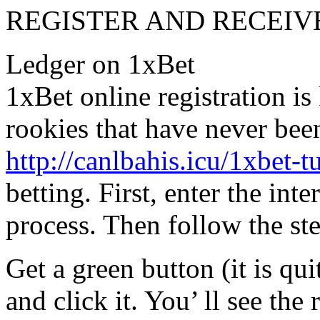
REGISTER AND RECEIVE
Ledger on 1xBet
1xBet online registration i
rookies that have never bee
http://canlbahis.icu/1xbet-t
betting. First, enter the inte
process. Then follow the st
Get a green button (it is qui
and click it. You’ ll see th