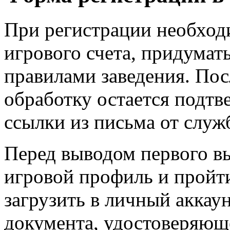
При регистрации необход
игрового счета, придумать
правилами заведения. Пос
обработку остается подт
ссылки из письма от слу
Перед выводом первого в
игровой профиль и прой
загрузить в личный аккау
документа, удостоверяющ