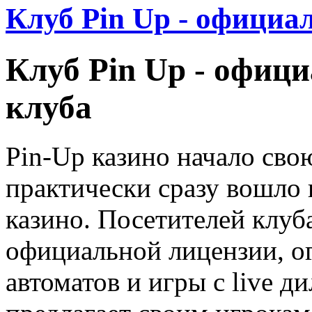
Клуб Pin Up - официа
Клуб Pin Up - офиц
клуба
Pin-Up казино начало свою
практически сразу вошло
казино. Посетителей клуб
официальной лицензии, 
автоматов и игры с live д