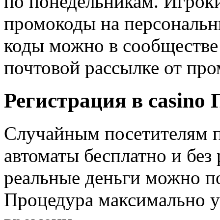
по понедельникам. Игроки
промокоды на персональн
коды можно в сообществе 
почтовой рассылке от про
Регистрация в casino
Случайным посетителям п
автоматы бесплатно и без 
реальные деньги можно по
Процедура максимально 