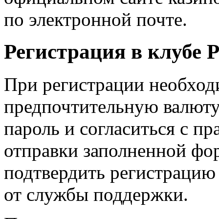
по электронной почте.
Регистрация в клубе P
При регистрации необход
предпочтительную валюту 
пароль и согласиться с пр
отправки заполненной фор
подтвердить регистрацию
от службы поддержки.