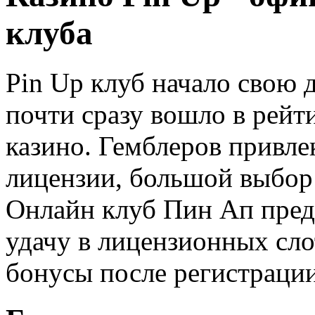
клуба
Pin Up клуб начало свою д
почти сразу вошло в рейт
казино. Гемблеров привл
лицензии, большой выбор 
Онлайн клуб Пин Ап пред
удачу в лицензионных сло
бонусы после регистрации