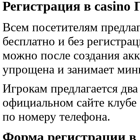
Регистрация в casino
Всем посетителям предлаг
бесплатно и без регистрац
можно после создания ак
упрощена и занимает мин
Игрокам предлагается два
официальном сайте клубе 
по номеру телефона.
Форма регистрации в 