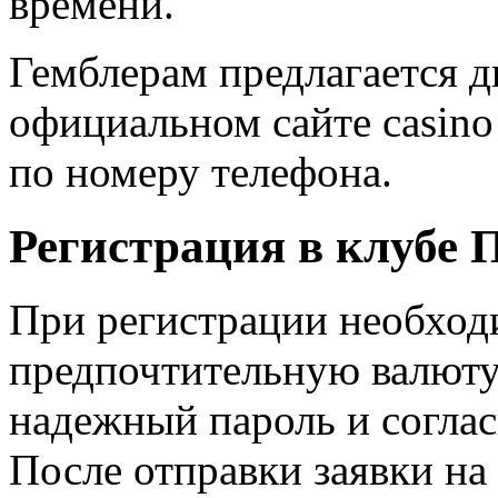
времени.
Гемблерам предлагается д
официальном сайте casino
по номеру телефона.
Регистрация в клубе 
При регистрации необход
предпочтительную валюту 
надежный пароль и соглас
После отправки заявки на