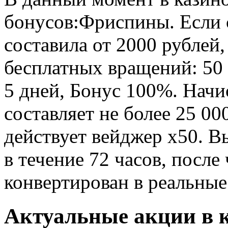
бонусов:Фриспины. Если 
составила от 2000 рублей
бесплатных вращений: 50 
5 дней, Бонус 100%. Начи
составляет не более 25 0
действует вейджер х50. 
в течение 72 часов, после
конвертирован в реальные
Актуальные акции в 