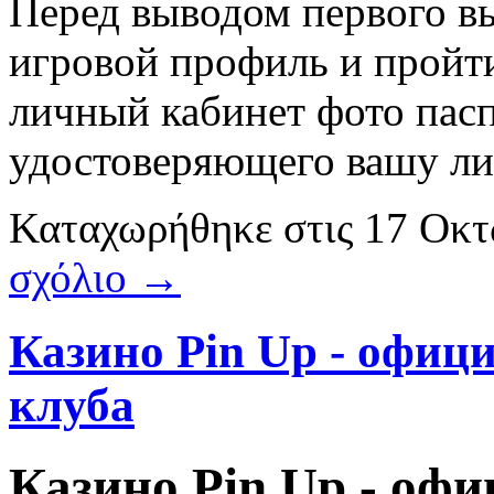
Перед выводом первого в
игровой профиль и пройт
личный кабинет фото пасп
удостоверяющего вашу ли
Καταχωρήθηκε
στις
17 Οκτ
σχόλιο →
Казино Pin Up - офиц
клуба
Казино Pin Up - оф