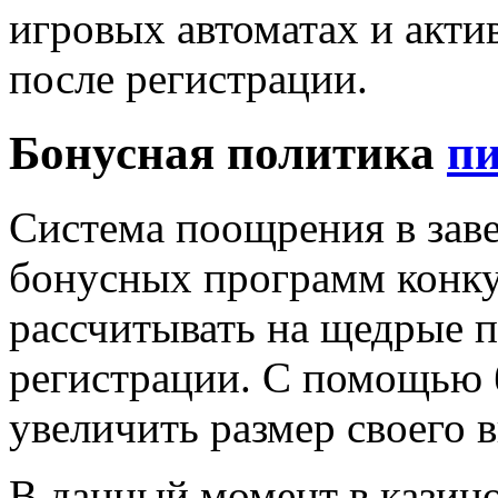
игровых автоматах и акти
после регистрации.
Бонусная политика
п
Система поощрения в заве
бонусных программ конку
рассчитывать на щедрые п
регистрации. С помощью 
увеличить размер своего 
В данный момент в казино