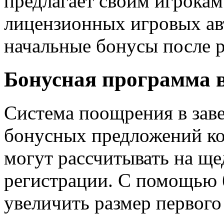
предлагает своим игрокам
лицензионных игровых ав
начальные бонусы после р
Бонусная программа в
Система поощрения в заве
бонусных предложений ко
могут рассчитывать на ще
регистрации. С помощью 
увеличить размер первог