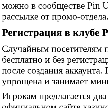
можно в сообществе Pin U
рассылке от промо-отдела
Регистрация в клубе 
Случайным посетителям п
бесплатно и без регистра
после создания аккаунта.
упрощена и занимает мин
Игрокам предлагается два
официальном сайте казино