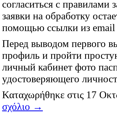
согласиться с правилами 
заявки на обработку оста
помощью ссылки из email
Перед выводом первого в
профиль и пройти просту
личный кабинет фото пасп
удостоверяющего личност
Καταχωρήθηκε
στις
17 Οκτ
σχόλιο →