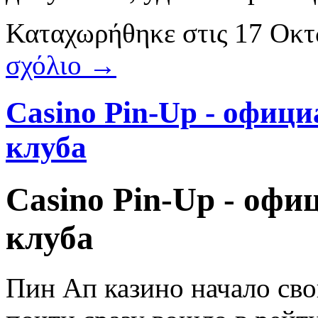
Καταχωρήθηκε
στις
17 Οκτ
σχόλιο →
Casino Pin-Up - офиц
клуба
Casino Pin-Up - офи
клуба
Пин Ап казино начало сво