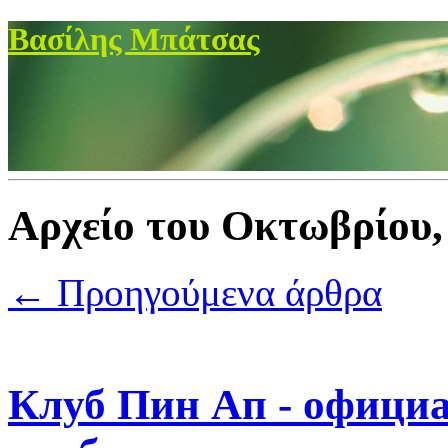
Βασίλης Μπάτσας
Αρχείο του Οκτωβρίου,
← Προηγούμενα άρθρα
Клуб Пин Ап - офици