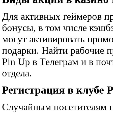
Для активных геймеров п
бонусы, в том числе кэшб
могут активировать пром
подарки. Найти рабочие 
Pin Up в Телеграм и в поч
отдела.
Регистрация в клубе P
Случайным посетителям п