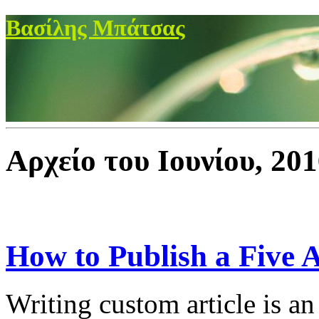
Βασίλης Μπάτσας
Αρχείο του Ιουνίου, 20
How to Publish a Five A
Writing custom article is a