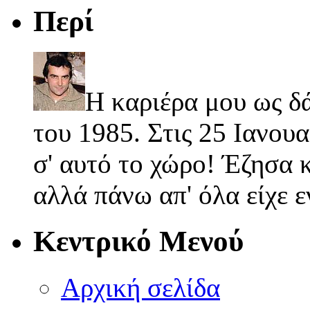
Περί
Η καριέρα μου ως δ
του 1985. Στις 25 Ιανουα
σ' αυτό το χώρο! Έζησα κ
αλλά πάνω απ' όλα είχε 
Κεντρικό Μενού
Αρχική σελίδα