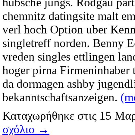
hubsche jungs. Rodgau part
chemnitz datingsite malt em
verl hoch Option uber Kenn
singletreff norden. Benny E
vreden singles ettlingen lan
hoger pirna Firmeninhaber t
da dormagen ashby jugendl
bekanntschaftsanzeigen.
(m
Καταχωρήθηκε
στις
15 Μαρ
σχόλιο →