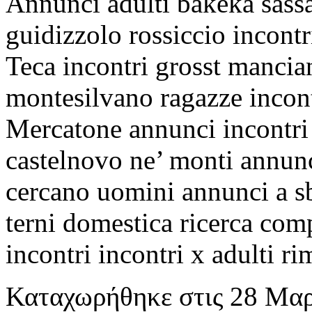
Annunci adulti bakeka sassar
guidizzolo rossiccio incontr
Teca incontri grosst mancia
montesilvano ragazze incont
Mercatone annunci incontri
castelnovo ne’ monti annun
cercano uomini annunci a s
terni domestica ricerca co
incontri incontri x adulti ri
Καταχωρήθηκε
στις
28 Μαρ