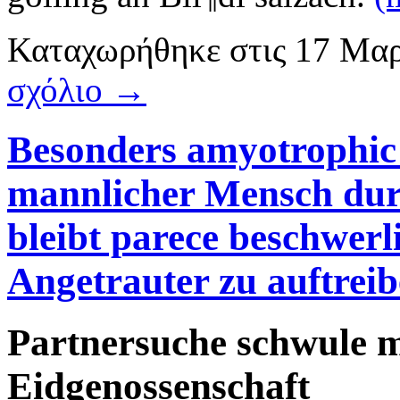
Καταχωρήθηκε
στις
17 Μαρ
σχόλιο →
Besonders amyotrophic l
mannlicher Mensch dur
bleibt parece beschwerl
Angetrauter zu auftrei
Partnersuche schwule 
Eidgenossenschaft