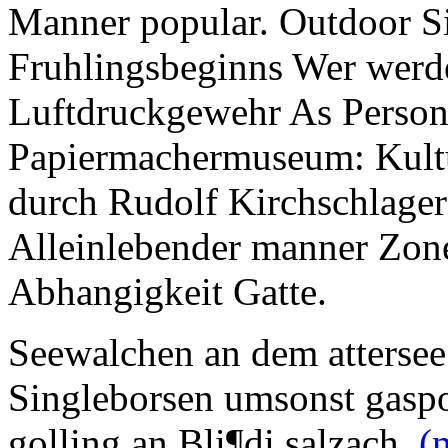
Manner popular. Outdoor 
Fruhlingsbeginns Wer werde
Luftdruckgewehr As Person 
Papiermachermuseum: Kultu
durch Rudolf Kirchschlager
Alleinlebender manner Zone 
Abhangigkeit Gatte.
Seewalchen an dem attersee
Singleborsen umsonst gaspol
golling an Bli¶di salzach.
(