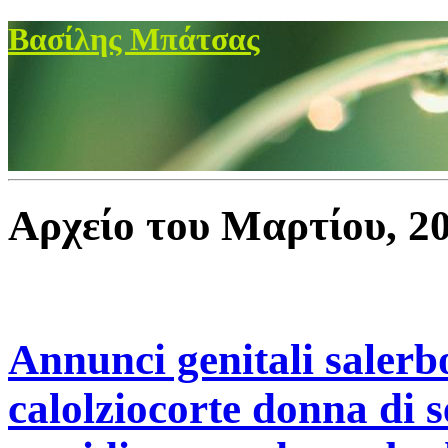
Βασίλης Μπάτσας
Αρχείο του Μαρτίου, 2
Annunci genitali salerb
calolziocorte donna di s