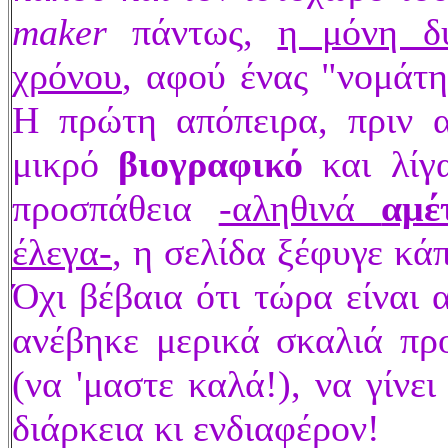
maker
πάντως,
η μόνη δυ
χρόνου
, αφού ένας "νομάτη
Η πρώτη απόπειρα, πριν α
μικρό
βιογραφικό
και λίγα
προσπάθεια
-αληθινά
αμέ
έλεγα-
, η σελίδα ξέφυγε κά
Όχι βέβαια ότι τώρα είναι
ανέβηκε μερικά σκαλιά πρ
(να 'μαστε καλά!), να γίνε
διάρκεια κι ενδιαφέρον!