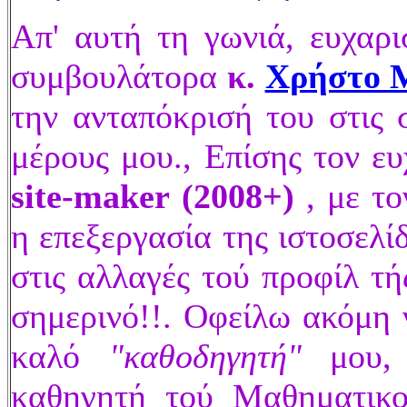
Απ' αυτή τη γωνιά,
ευχαρ
συμβουλάτορα
κ.
Χρήστο 
την ανταπόκρισή του στις 
μέρους μου., Επίσης τον ε
site-maker
(2008+)
, με τ
η επεξεργασία της ιστοσελί
στις αλλαγές τού προφίλ τ
σημερινό!!
. Οφείλω ακόμη 
καλό
"καθοδηγητή"
μου,
καθηγητή τού
Μαθηματικο