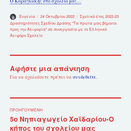
Ο Καραγκιόζης στο σχολείο μας…
Συντάκτης
Ευγενία
Δημοσιεύτηκε
24 Οκτωβρίου 2022
Κατηγορίες
Σχολικό έτος 2022-23
την
Δραστηριότητες Σχεδίου Δράσης ''Τα πρώτα μας βήματα
προς την Αειφορία'' σε συνεργασία με το Ελληνικό
Αειφόρο Σχολείο
Αφήστε μια απάντηση
Για να σχολιάσετε πρέπει να
συνδεθείτε
.
Πλοήγηση
ΠΡΟΗΓΟΎΜΕΝΗ
άρθρων
5ο Νηπιαγωγείο Χαϊδαρίου-Ο
Προηγούμενο
κήπος του σχολείου μας
άρθρο: