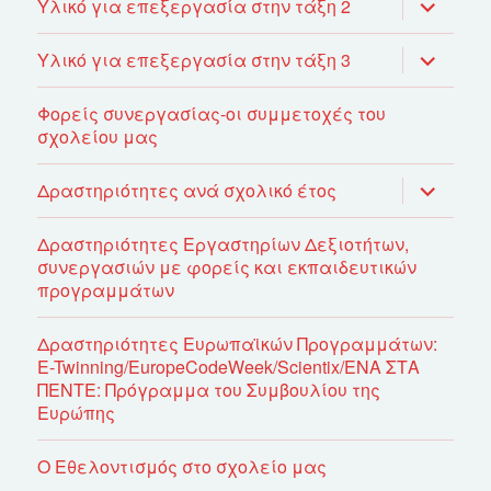
απόγονο
επέκτασ
Υλικό για επεξεργασία στην τάξη 2
του
μενού
απόγονο
επέκτασ
Υλικό για επεξεργασία στην τάξη 3
του
μενού
απόγονο
Φορείς συνεργασίας-οι συμμετοχές του
σχολείου μας
επέκτασ
Δραστηριότητες ανά σχολικό έτος
του
μενού
απόγονο
Δραστηριότητες Εργαστηρίων Δεξιοτήτων,
συνεργασιών με φορείς και εκπαιδευτικών
προγραμμάτων
Δραστηριότητες Ευρωπαϊκών Προγραμμάτων:
E-Twinning/EuropeCodeWeek/Scientix/ΕΝΑ ΣΤΑ
ΠΕΝΤΕ: Πρόγραμμα του Συμβουλίου της
Ευρώπης
Ο Εθελοντισμός στο σχολείο μας