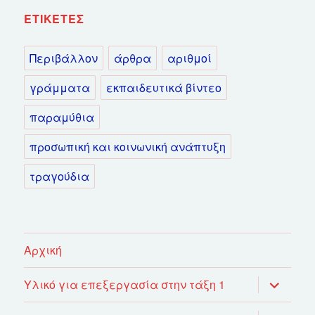
ΕΤΙΚΈΤΕΣ
Περιβάλλον
άρθρα
αριθμοί
γράμματα
εκπαιδευτικά βίντεο
παραμύθια
προσωπική και κοινωνική ανάπτυξη
τραγούδια
Αρχική
επέκτασ
Υλικό για επεξεργασία στην τάξη 1
του
μενού