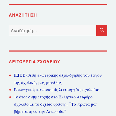
ΑΝΑΖΉΤΗΣΗ
ΑΝ
Αναζήτηση
για:
ΛΕΙΤΟΥΡΓΊΑ ΣΧΟΛΕΊΟΥ
ΙΕΠ: Έκθεση εξωτερικής αξιολόγησης του έργου
της σχολικής μας μονάδας
Εσωτερικός κανονισμός λειτουργίας σχολείου
1ο έτος συμμετοχής στο Ελληνικό Αειφόρο
σχολείο με το σχέδιο δράσης: ΄΄Τα πρώτα μας
βήματα προς την Αειφορία΄΄