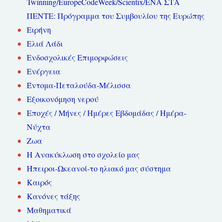
Twinning/EuropeCodeWeek/Scientix/ΕΝΑ ΣΤΑ
ΠΕΝΤΕ: Πρόγραμμα του Συμβουλίου της Ευρώπης
Ειρήνη
Ελιά Λάδι
Ενδοσχολικές Επιμορφώσεις
Ενέργεια
Έντομα-Πεταλούδα-Μέλισσα
Εξοικονόμηση νερού
Εποχές / Μήνες / Ημέρες Εβδομάδας / Ημέρα-
Νύχτα
Ζωα
Η Ανακύκλωση στο σχολείο μας
Ήπειροι-Ωκεανοί-το ηλιακό μας σύστημα
Καιρός
Κανόνες τάξης
Μαθηματικά