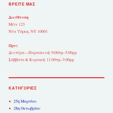
ΒΡΕΊΤΕ ΜΑΣ
Διεύθυνση
Μέιν 123
Νέα Υόρκη, NY 10001
Ώρες
Δευτέρα—Παρασκευή: 9:00πμ–5:00μμ
Σάββατο & Κυριακή: 11:00πμ–3:00μμ
KΑΤΗΓΟΡΊΕΣ
25η Μαρτίου
28η Οκτωβρίου