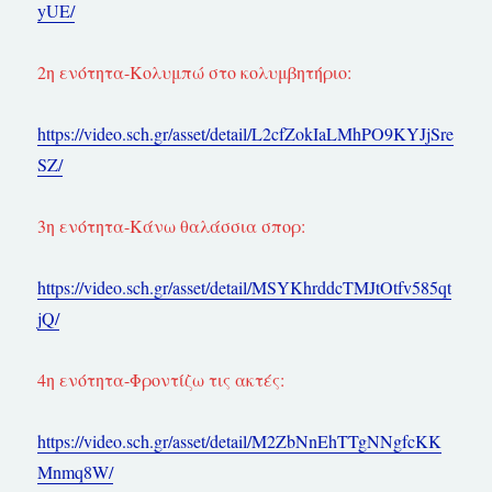
yUE/
2η ενότητα-Κολυμπώ στο κολυμβητήριο:
https://video.sch.gr/asset/detail/L2cfZokIaLMhPO9KYJjSre
SZ/
3η ενότητα-Κάνω θαλάσσια σπορ:
https://video.sch.gr/asset/detail/MSYKhrddcTMJtOtfv585qt
jQ/
4η ενότητα-Φροντίζω τις ακτές:
https://video.sch.gr/asset/detail/M2ZbNnEhTTgNNgfcKK
Mnmq8W/