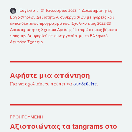
Συντάκτης
Ευγενία
Δημοσιεύτηκε
21 Ιανουαρίου 2023
Κατηγορίες
Δραστηριότητες
την
Εργαστηρίων Δεξιοτήτων, συνεργασιών με φορείς και
εκπαιδευτικών προγραμμάτων
,
Σχολικό έτος 2022-23
Δραστηριότητες Σχεδίου Δράσης ''Τα πρώτα μας βήματα
προς την Αειφορία'' σε συνεργασία με το Ελληνικό
Αειφόρο Σχολείο
Αφήστε μια απάντηση
Για να σχολιάσετε πρέπει να
συνδεθείτε
.
Πλοήγηση
ΠΡΟΗΓΟΎΜΕΝΗ
άρθρων
Αξιοποιώντας τα tangrams στο
Προηγούμενο