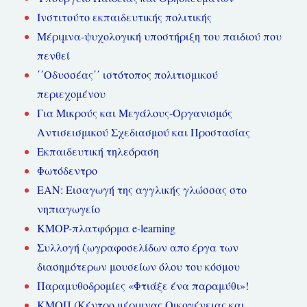
Ινστιτούτο εκπαιδευτικής πολιτικής
Μέριμνα-ψυχολογική υποστήριξη του παιδιού που
πενθεί
΄΄Οδυσσέας΄΄ ιστότοπος πολιτισμικού
περιεχομένου
Για Μικρούς και Μεγάλους-Οργανισμός
Αντισεισμικού Σχεδιασμού και Προστασίας
Εκπαιδευτική τηλεόραση
Φωτόδεντρο
ΕΑΝ: Εισαγωγή της αγγλικής γλώσσας στο
νηπιαγωγείο
KMOP-πλατφόρμα e-learning
Συλλογή ζωγραφοσελίδων απο έργα των
διασημότερων μουσείων όλου του κόσμου
Παραμυθοδρομίες «Φτιάξε ένα παραμύθι»!
ΚΜΟΠ (Κέντρο μέριμνας Οικογένειας και