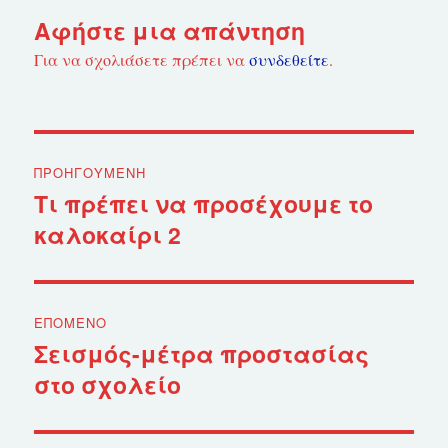
Αφήστε μια απάντηση
Για να σχολιάσετε πρέπει να
συνδεθείτε
.
Πλοήγηση
ΠΡΟΗΓΟΎΜΕΝΗ
άρθρων
Τι πρέπει να προσέχουμε το
Προηγούμενο
καλοκαίρι 2
άρθρο:
ΕΠΌΜΕΝΟ
Σεισμός-μέτρα προστασίας
Επόμενο
στο σχολείο
άρθρο: