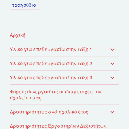
τραγούδια
Αρχική
επέκτασ
Υλικό για επεξεργασία στην τάξη 1
του
μενού
απόγονο
επέκτασ
Υλικό για επεξεργασία στην τάξη 2
του
μενού
απόγονο
επέκτασ
Υλικό για επεξεργασία στην τάξη 3
του
μενού
απόγονο
Φορείς συνεργασίας-οι συμμετοχές του
σχολείου μας
επέκτασ
Δραστηριότητες ανά σχολικό έτος
του
μενού
απόγονο
Δραστηριότητες Εργαστηρίων Δεξιοτήτων,