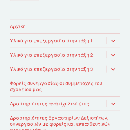
Αρχική
επέκτασ
Υλικό για επεξεργασία στην τάξη 1
του
μενού
απόγονο
επέκτασ
Υλικό για επεξεργασία στην τάξη 2
του
μενού
απόγονο
επέκτασ
Υλικό για επεξεργασία στην τάξη 3
του
μενού
απόγονο
Φορείς συνεργασίας-οι συμμετοχές του
σχολείου μας
επέκτασ
Δραστηριότητες ανά σχολικό έτος
του
μενού
απόγονο
Δραστηριότητες Εργαστηρίων Δεξιοτήτων,
συνεργασιών με φορείς και εκπαιδευτικών
προγραμμάτων