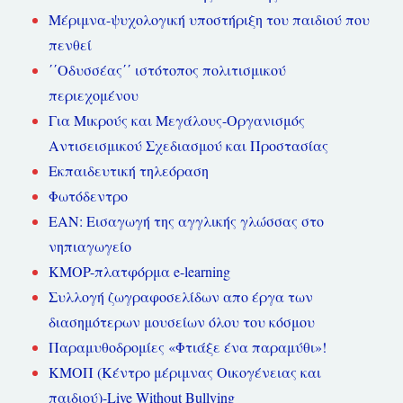
Μέριμνα-ψυχολογική υποστήριξη του παιδιού που
πενθεί
΄΄Οδυσσέας΄΄ ιστότοπος πολιτισμικού
περιεχομένου
Για Μικρούς και Μεγάλους-Οργανισμός
Αντισεισμικού Σχεδιασμού και Προστασίας
Εκπαιδευτική τηλεόραση
Φωτόδεντρο
ΕΑΝ: Εισαγωγή της αγγλικής γλώσσας στο
νηπιαγωγείο
KMOP-πλατφόρμα e-learning
Συλλογή ζωγραφοσελίδων απο έργα των
διασημότερων μουσείων όλου του κόσμου
Παραμυθοδρομίες «Φτιάξε ένα παραμύθι»!
ΚΜΟΠ (Κέντρο μέριμνας Οικογένειας και
παιδιού)-Live Without Bullying