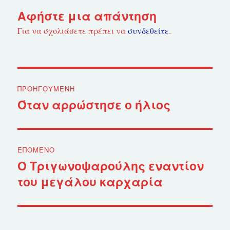
Αφήστε μια απάντηση
Για να σχολιάσετε πρέπει να
συνδεθείτε
.
Πλοήγηση
ΠΡΟΗΓΟΎΜΕΝΗ
άρθρων
Όταν αρρώστησε ο ήλιος
Προηγούμενο
άρθρο:
ΕΠΌΜΕΝΟ
Ο Τριγωνοψαρούλης εναντίον
Επόμενο
του μεγάλου καρχαρία
άρθρο: