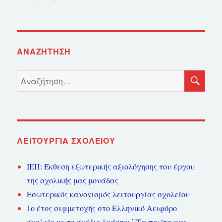
ΑΝΑΖΉΤΗΣΗ
ΑΝ
Αναζήτηση
για:
ΛΕΙΤΟΥΡΓΊΑ ΣΧΟΛΕΊΟΥ
ΙΕΠ: Έκθεση εξωτερικής αξιολόγησης του έργου
της σχολικής μας μονάδας
Εσωτερικός κανονισμός λειτουργίας σχολείου
1ο έτος συμμετοχής στο Ελληνικό Αειφόρο
σχολείο με το σχέδιο δράσης: ΄΄Τα πρώτα μας