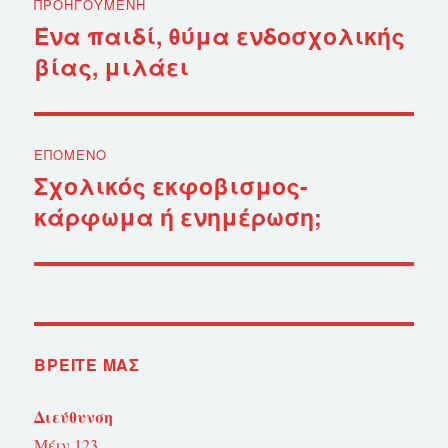
ΠΡΟΗΓΟΎΜΕΝΗ
άρθρων
Ένα παιδί, θύμα ενδοσχολικής
Προηγούμενο
βίας, μιλάει
άρθρο:
ΕΠΌΜΕΝΟ
Σχολικός εκφοβισμος-
Επόμενο
κάρφωμα ή ενημέρωση;
άρθρο:
ΒΡΕΊΤΕ ΜΑΣ
Διεύθυνση
Μέιν 123