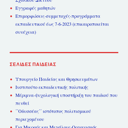
Εγγραφές μαθητών
Επιμορφώσεις-συμμετοχές-προγράμματα
εκπαιδευτικού έως 7-6-2023 (επικαιροποιείται
συνέχεια)
ΣΕΛΊΔΕΣ ΠΑΙΔΕΊΑΣ
Υπουργείο Παιδείας και Θρησκευμάτων
Ινστιτούτο εκπαιδευτικής πολιτικής
Μέριμνα-ψυχολογική υποστήριξη του παιδιού που
πενθεί
΄΄Οδυσσέας΄΄ ιστότοπος πολιτισμικού
περιεχομένου
Για Μικρούς και Μεγάλους-Οργανισμός