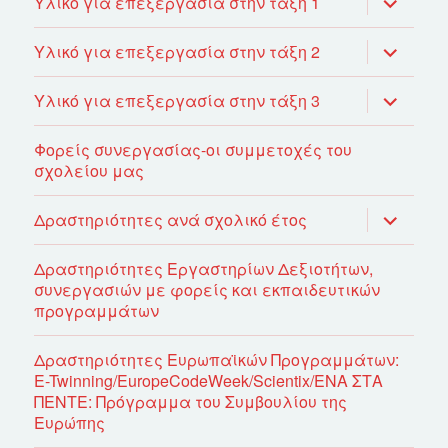
Υλικό για επεξεργασία στην τάξη 1
του
μενού
απόγονο
επέκτασ
Υλικό για επεξεργασία στην τάξη 2
του
μενού
απόγονο
επέκτασ
Υλικό για επεξεργασία στην τάξη 3
του
μενού
απόγονο
Φορείς συνεργασίας-οι συμμετοχές του
σχολείου μας
επέκτασ
Δραστηριότητες ανά σχολικό έτος
του
μενού
απόγονο
Δραστηριότητες Εργαστηρίων Δεξιοτήτων,
συνεργασιών με φορείς και εκπαιδευτικών
προγραμμάτων
Δραστηριότητες Ευρωπαϊκών Προγραμμάτων:
E-Twinning/EuropeCodeWeek/Scientix/ΕΝΑ ΣΤΑ
ΠΕΝΤΕ: Πρόγραμμα του Συμβουλίου της
Ευρώπης