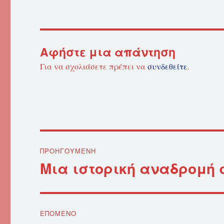
Αφήστε μια απάντηση
Για να σχολιάσετε πρέπει να
συνδεθείτε
.
Πλοήγηση
ΠΡΟΗΓΟΎΜΕΝΗ
άρθρων
Μια ιστορική αναδρομή 
Προηγούμενο
άρθρο:
ΕΠΌΜΕΝΟ