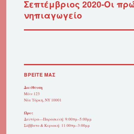
Σεπτέμβριος 2020-Οι πρ
Επόμενο
άρθρο:
νηπιαγωγείο
ΒΡΕΊΤΕ ΜΑΣ
Διεύθυνση
Μέιν 123
Νέα Υόρκη, NY 10001
Ώρες
Δευτέρα—Παρασκευή: 9:00πμ–5:00μμ
Σάββατο & Κυριακή: 11:00πμ–3:00μμ