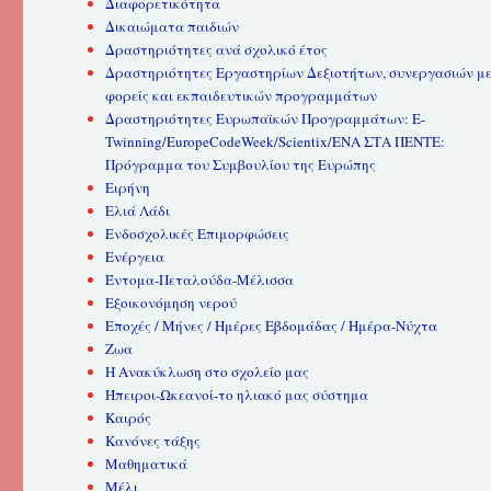
Διαφορετικότητα
Δικαιώματα παιδιών
Δραστηριότητες ανά σχολικό έτος
Δραστηριότητες Εργαστηρίων Δεξιοτήτων, συνεργασιών μ
φορείς και εκπαιδευτικών προγραμμάτων
Δραστηριότητες Ευρωπαϊκών Προγραμμάτων: E-
Twinning/EuropeCodeWeek/Scientix/ΕΝΑ ΣΤΑ ΠΕΝΤΕ:
Πρόγραμμα του Συμβουλίου της Ευρώπης
Ειρήνη
Ελιά Λάδι
Ενδοσχολικές Επιμορφώσεις
Ενέργεια
Έντομα-Πεταλούδα-Μέλισσα
Εξοικονόμηση νερού
Εποχές / Μήνες / Ημέρες Εβδομάδας / Ημέρα-Νύχτα
Ζωα
Η Ανακύκλωση στο σχολείο μας
Ήπειροι-Ωκεανοί-το ηλιακό μας σύστημα
Καιρός
Κανόνες τάξης
Μαθηματικά
Μέλι