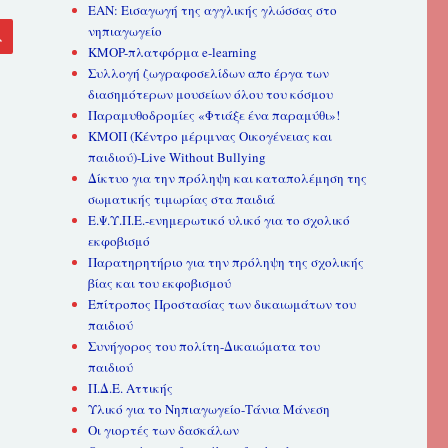
ΕΑΝ: Εισαγωγή της αγγλικής γλώσσας στο
ΑΝΑΖΉΤΗΣΗ
νηπιαγωγείο
KMOP-πλατφόρμα e-learning
Συλλογή ζωγραφοσελίδων απο έργα των
διασημότερων μουσείων όλου του κόσμου
Παραμυθοδρομίες «Φτιάξε ένα παραμύθι»!
ΚΜΟΠ (Κέντρο μέριμνας Οικογένειας και
παιδιού)-Live Without Bullying
Δίκτυο για την πρόληψη και καταπολέμηση της
σωματικής τιμωρίας στα παιδιά
Ε.Ψ.Υ.Π.Ε.-ενημερωτικό υλικό για το σχολικό
εκφοβισμό
Παρατηρητήριο για την πρόληψη της σχολικής
βίας και του εκφοβισμού
Επίτροπος Προστασίας των δικαιωμάτων του
παιδιού
Συνήγορος του πολίτη-Δικαιώματα του
παιδιού
Π.Δ.Ε. Αττικής
Υλικό για το Νηπιαγωγείο-Τάνια Μάνεση
Οι γιορτές των δασκάλων