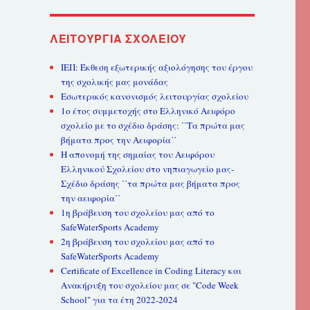
ΛΕΙΤΟΥΡΓΊΑ ΣΧΟΛΕΊΟΥ
ΙΕΠ: Έκθεση εξωτερικής αξιολόγησης του έργου
της σχολικής μας μονάδας
Εσωτερικός κανονισμός λειτουργίας σχολείου
1ο έτος συμμετοχής στο Ελληνικό Αειφόρο
σχολείο με το σχέδιο δράσης: ΄΄Τα πρώτα μας
βήματα προς την Αειφορία΄΄
Η απονομή της σημαίας του Αειφόρου
Ελληνικού Σχολείου στο νηπιαγωγείο μας-
Σχέδιο δράσης ΄΄τα πρώτα μας βήματα προς
την αειφορία΄΄
1η βράβευση του σχολείου μας από το
SafeWaterSports Academy
2η βράβευση του σχολείου μας από το
SafeWaterSports Academy
Certificate of Excellence in Coding Literacy και
Ανακήρυξη του σχολείου μας σε "Code Week
School" για τα έτη 2022-2024