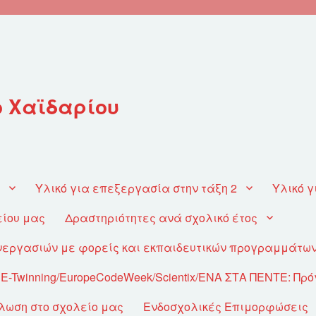
ο Χαϊδαρίου
1
Υλικό για επεξεργασία στην τάξη 2
Υλικό γ
είου μας
Δραστηριότητες ανά σχολικό έτος
υνεργασιών με φορείς και εκπαιδευτικών προγραμμάτω
-Twinning/EuropeCodeWeek/Scientix/ΕΝΑ ΣΤΑ ΠΕΝΤΕ: Πρ
λωση στο σχολείο μας
Ενδοσχολικές Επιμορφώσεις