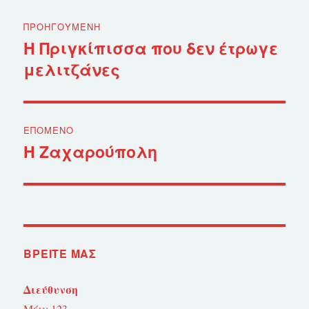
Πλοήγηση
ΠΡΟΗΓΟΎΜΕΝΗ
άρθρων
Η Πριγκίπισσα που δεν έτρωγε
Προηγούμενο
μελιτζάνες
άρθρο:
ΕΠΌΜΕΝΟ
Η Ζαχαρούπολη
Επόμενο
άρθρο:
ΒΡΕΊΤΕ ΜΑΣ
Διεύθυνση
Μέιν 123