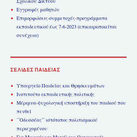
Σχολικού Δικτύου
Εγγραφές μαθητών
Επιμορφώσεις-συμμετοχές-προγράμματα
εκπαιδευτικού έως 7-6-2023 (επικαιροποιείται
συνέχεια)
ΣΕΛΊΔΕΣ ΠΑΙΔΕΊΑΣ
Υπουργείο Παιδείας και Θρησκευμάτων
Ινστιτούτο εκπαιδευτικής πολιτικής
Μέριμνα-ψυχολογική υποστήριξη του παιδιού που
πενθεί
΄΄Οδυσσέας΄΄ ιστότοπος πολιτισμικού
περιεχομένου
Για Μικρούς και Μεγάλους-Οργανισμός