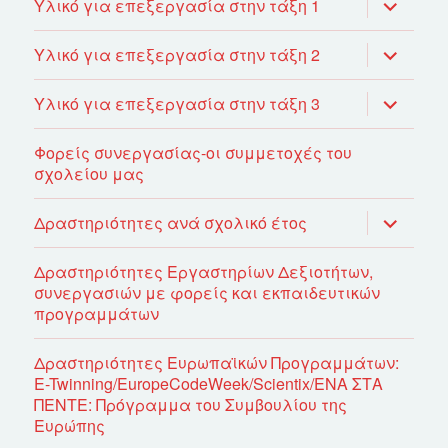
επέκτασ
Υλικό για επεξεργασία στην τάξη 1
του
μενού
απόγονο
επέκτασ
Υλικό για επεξεργασία στην τάξη 2
του
μενού
απόγονο
επέκτασ
Υλικό για επεξεργασία στην τάξη 3
του
μενού
απόγονο
Φορείς συνεργασίας-οι συμμετοχές του
σχολείου μας
επέκτασ
Δραστηριότητες ανά σχολικό έτος
του
μενού
απόγονο
Δραστηριότητες Εργαστηρίων Δεξιοτήτων,
συνεργασιών με φορείς και εκπαιδευτικών
προγραμμάτων
Δραστηριότητες Ευρωπαϊκών Προγραμμάτων:
E-Twinning/EuropeCodeWeek/Scientix/ΕΝΑ ΣΤΑ
ΠΕΝΤΕ: Πρόγραμμα του Συμβουλίου της
Ευρώπης