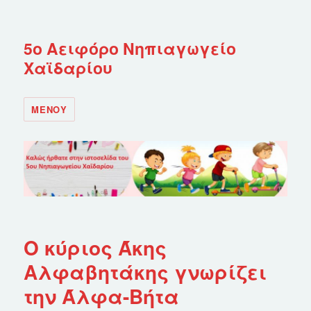
5ο Αειφόρο Νηπιαγωγείο
Χαϊδαρίου
ΜΕΝΟΎ
Ο κύριος Άκης
Αλφαβητάκης γνωρίζει
την Άλφα-Βήτα