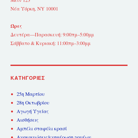
Νέα Υόρκη, NY 10001
Ώρες
Δευτέρα—Παρασκευή: 9:00πμ–5:00μμ
Σάββατο & Κυριακή: 11:00πμ–3:00μμ
KΑΤΗΓΟΡΊΕΣ
25η Μαρτίου
28η Οκτωβρίου
Αγωγή Υγείας
Αισθήσεις
Αμπέλι σταφύλι κρασί
Ανακοινώσεις/ενημέρωση γονέων