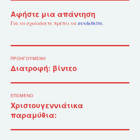
Αφήστε μια απάντηση
Για να σχολιάσετε πρέπει να
συνδεθείτε
.
Πλοήγηση
ΠΡΟΗΓΟΎΜΕΝΗ
άρθρων
Διατροφή: βίντεο
Προηγούμενο
άρθρο:
ΕΠΌΜΕΝΟ
Χριστουγεννιάτικα
Επόμενο
παραμύθια:
άρθρο: