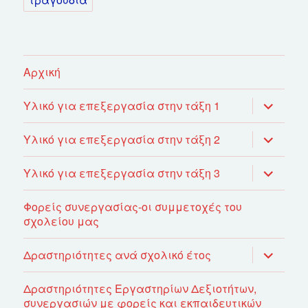
Αρχική
επέκτασ
Υλικό για επεξεργασία στην τάξη 1
του
μενού
απόγονο
επέκτασ
Υλικό για επεξεργασία στην τάξη 2
του
μενού
απόγονο
επέκτασ
Υλικό για επεξεργασία στην τάξη 3
του
μενού
απόγονο
Φορείς συνεργασίας-οι συμμετοχές του
σχολείου μας
επέκτασ
Δραστηριότητες ανά σχολικό έτος
του
μενού
απόγονο
Δραστηριότητες Εργαστηρίων Δεξιοτήτων,
συνεργασιών με φορείς και εκπαιδευτικών