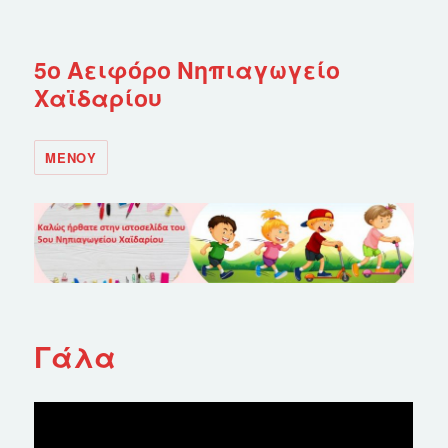
5ο Αειφόρο Νηπιαγωγείο
Χαϊδαρίου
ΜΕΝΟΎ
Γάλα