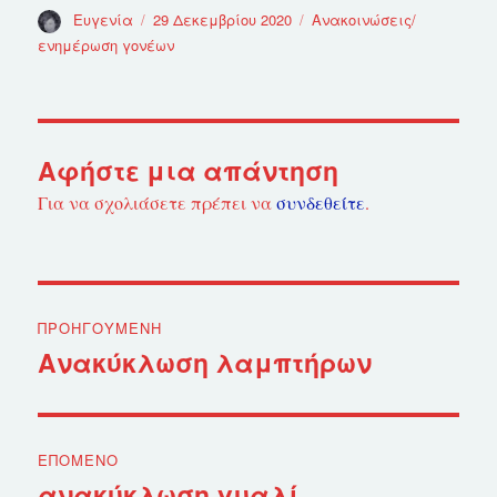
Συντάκτης
Ευγενία
Δημοσιεύτηκε
29 Δεκεμβρίου 2020
Κατηγορίες
Ανακοινώσεις/
την
ενημέρωση γονέων
Αφήστε μια απάντηση
Για να σχολιάσετε πρέπει να
συνδεθείτε
.
Πλοήγηση
ΠΡΟΗΓΟΎΜΕΝΗ
άρθρων
Ανακύκλωση λαμπτήρων
Προηγούμενο
άρθρο:
ΕΠΌΜΕΝΟ
ανακύκλωση γυαλί
Επόμενο