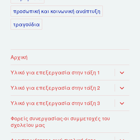
προσωπική και κοινωνική ανάπτυξη
τραγούδια
Αρχική
επέκτασ
Υλικό για επεξεργασία στην τάξη 1
του
μενού
απόγονο
επέκτασ
Υλικό για επεξεργασία στην τάξη 2
του
μενού
απόγονο
επέκτασ
Υλικό για επεξεργασία στην τάξη 3
του
μενού
απόγονο
Φορείς συνεργασίας-οι συμμετοχές του
σχολείου μας
επέκτασ