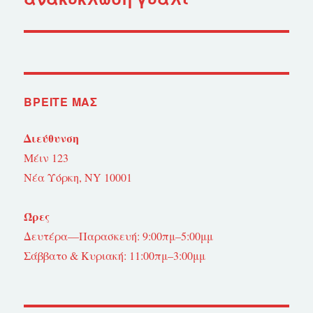
άρθρο:
ΒΡΕΊΤΕ ΜΑΣ
Διεύθυνση
Μέιν 123
Νέα Υόρκη, NY 10001
Ώρες
Δευτέρα—Παρασκευή: 9:00πμ–5:00μμ
Σάββατο & Κυριακή: 11:00πμ–3:00μμ