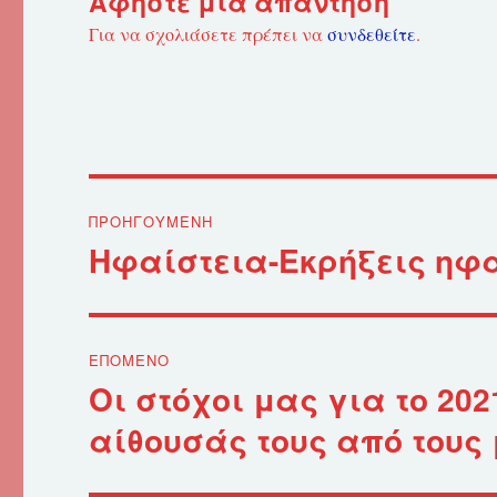
Αφήστε μια απάντηση
Για να σχολιάσετε πρέπει να
συνδεθείτε
.
Πλοήγηση
ΠΡΟΗΓΟΎΜΕΝΗ
άρθρων
Ηφαίστεια-Εκρήξεις ηφ
Προηγούμενο
άρθρο:
ΕΠΌΜΕΝΟ
Οι στόχοι μας για το 20
Επόμενο
άρθρο:
αίθουσάς τους από τους