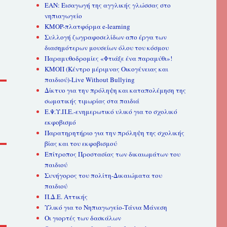
ΕΑΝ: Εισαγωγή της αγγλικής γλώσσας στο
νηπιαγωγείο
KMOP-πλατφόρμα e-learning
Συλλογή ζωγραφοσελίδων απο έργα των
διασημότερων μουσείων όλου του κόσμου
Παραμυθοδρομίες «Φτιάξε ένα παραμύθι»!
ΚΜΟΠ (Κέντρο μέριμνας Οικογένειας και
παιδιού)-Live Without Bullying
Δίκτυο για την πρόληψη και καταπολέμηση της
σωματικής τιμωρίας στα παιδιά
Ε.Ψ.Υ.Π.Ε.-ενημερωτικό υλικό για το σχολικό
εκφοβισμό
Παρατηρητήριο για την πρόληψη της σχολικής
βίας και του εκφοβισμού
Επίτροπος Προστασίας των δικαιωμάτων του
παιδιού
Συνήγορος του πολίτη-Δικαιώματα του
παιδιού
Π.Δ.Ε. Αττικής
Υλικό για το Νηπιαγωγείο-Τάνια Μάνεση
Οι γιορτές των δασκάλων