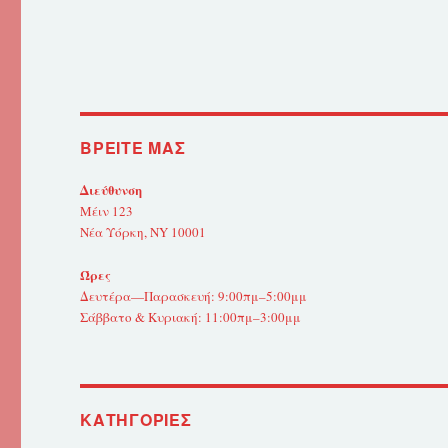
ΒΡΕΊΤΕ ΜΑΣ
Διεύθυνση
Μέιν 123
Νέα Υόρκη, NY 10001
Ώρες
Δευτέρα—Παρασκευή: 9:00πμ–5:00μμ
Σάββατο & Κυριακή: 11:00πμ–3:00μμ
KΑΤΗΓΟΡΊΕΣ