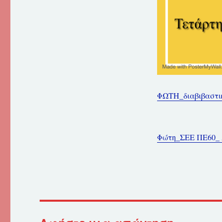
ΦΩΤΗ_διαβιβαστικ
Φώτη_ΣΕΕ ΠΕ60_ 