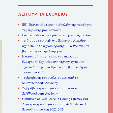
ΛΕΙΤΟΥΡΓΊΑ ΣΧΟΛΕΊΟΥ
ΙΕΠ: Έκθεση εξωτερικής αξιολόγησης του έργου
της σχολικής μας μονάδας
Εσωτερικός κανονισμός λειτουργίας σχολείου
1ο έτος συμμετοχής στο Ελληνικό Αειφόρο
σχολείο με το σχέδιο δράσης: ΄΄Τα πρώτα μας
βήματα προς την Αειφορία΄΄
Η απονομή της σημαίας του Αειφόρου
Ελληνικού Σχολείου στο νηπιαγωγείο μας-
Σχέδιο δράσης ΄΄τα πρώτα μας βήματα προς
την αειφορία΄΄
1η βράβευση του σχολείου μας από το
SafeWaterSports Academy
2η βράβευση του σχολείου μας από το
SafeWaterSports Academy
Certificate of Excellence in Coding Literacy και
Ανακήρυξη του σχολείου μας σε "Code Week
School" για τα έτη 2022-2024