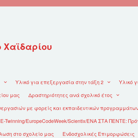
ο Χαϊδαρίου
1
Υλικό για επεξεργασία στην τάξη 2
Υλικό γ
είου μας
Δραστηριότητες ανά σχολικό έτος
υνεργασιών με φορείς και εκπαιδευτικών προγραμμάτω
-Twinning/EuropeCodeWeek/Scientix/ΕΝΑ ΣΤΑ ΠΕΝΤΕ: Πρ
λωση στο σχολείο μας
Ενδοσχολικές Επιμορφώσεις