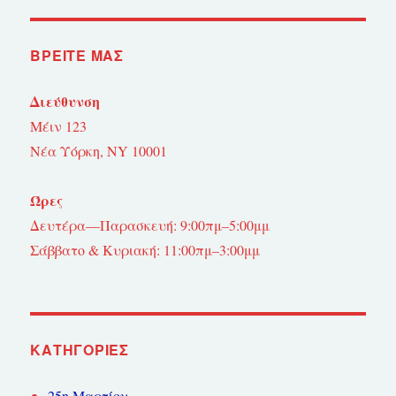
ΒΡΕΊΤΕ ΜΑΣ
Διεύθυνση
Μέιν 123
Νέα Υόρκη, NY 10001
Ώρες
Δευτέρα—Παρασκευή: 9:00πμ–5:00μμ
Σάββατο & Κυριακή: 11:00πμ–3:00μμ
KΑΤΗΓΟΡΊΕΣ
25η Μαρτίου