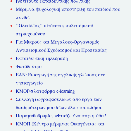
Ινστιτούτο εκπαιδευτικής πολιτικής
Μέριμνα-ψυχολογική υποστήριξη του παιδιού που
πενθεί
΄΄Οδυσσέας΄΄ ιστότοπος πολιτισμικού
περιεχομένου
Για Μικρούς και Μεγάλους-Οργανισμός
Αντισεισμικού Σχεδιασμού και Προστασίας
Εκπαιδευτική τηλεόραση
Φωτόδεντρο
ΕΑΝ: Εισαγωγή της αγγλικής γλώσσας στο
νηπιαγωγείο
KMOP-πλατφόρμα e-learning
Συλλογή ζωγραφοσελίδων απο έργα των
διασημότερων μουσείων όλου του κόσμου
Παραμυθοδρομίες «Φτιάξε ένα παραμύθι»!
ΚΜΟΠ (Κέντρο μέριμνας Οικογένειας και