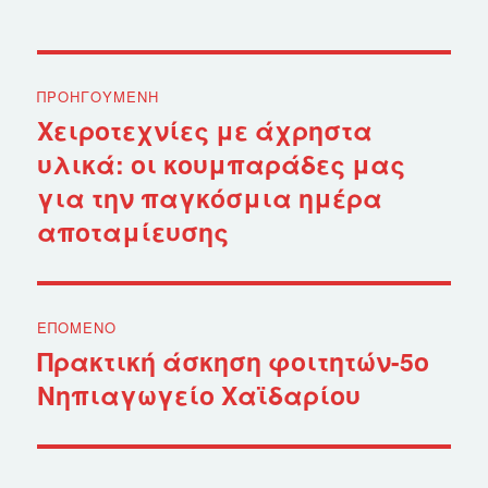
Πλοήγηση
ΠΡΟΗΓΟΎΜΕΝΗ
άρθρων
Χειροτεχνίες με άχρηστα
Προηγούμενο
υλικά: οι κουμπαράδες μας
άρθρο:
για την παγκόσμια ημέρα
αποταμίευσης
ΕΠΌΜΕΝΟ
Πρακτική άσκηση φοιτητών-5ο
Επόμενο
Νηπιαγωγείο Χαϊδαρίου
άρθρο: