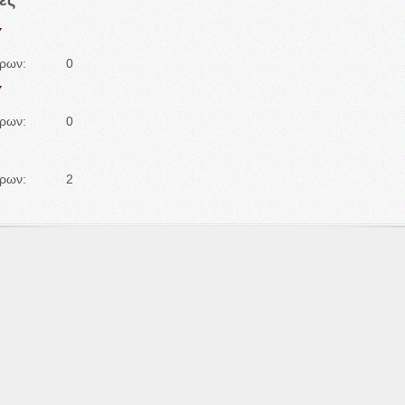
ες
Υ
θρων:
0
Υ
θρων:
0
θρων:
2