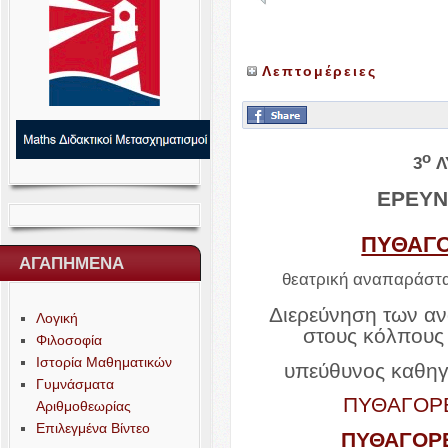
Λεπτομέρειες
o
3
Λ
ΕΡΕΥΝ
ΠΥΘΑΓΟ
ΑΓΑΠΗΜΕΝΑ
θεατρική αναπαράστα
Διερεύνηση των α
Λογική
στους κόλπους
Φιλοσοφία
Ιστορία Μαθηματικών
υπεύθυνος καθηγ
Γυμνάσματα
ΠΥΘΑΓΟΡΕ
Αριθμοθεωρίας
Επιλεγμένα Βίντεο
ΠΥΘΑΓΟΡΕ