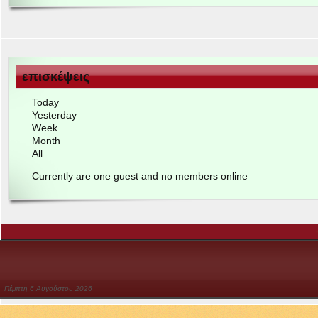
επισκέψεις
Today
Yes­ter­day
Week
Month
All
Cur­rently are one guest and no mem­bers online
Πέμπτη
6
Αυγούστου
2026