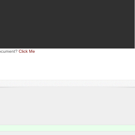
oc­u­ment?
Click Me