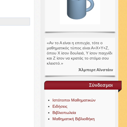
«Αν το Α είναι η επιτυχία, τότε ο
μαθηματικός τύπος είναι Α=Χ+Υ+Ζ,
όπου Χ ίσον δουλειά, Υ ίσον παιχνίδι
και Ζ ίσον να κρατάς το στόμα σου
κλειστό.»
Άλμπερτ Αϊνστάιν
Σύνδεσμοι
Ιστότοποι Μαθηματικών
Ειδήσεις
Βιβλιοπωλεία
Μαθηματική Βιβλιοθήκη