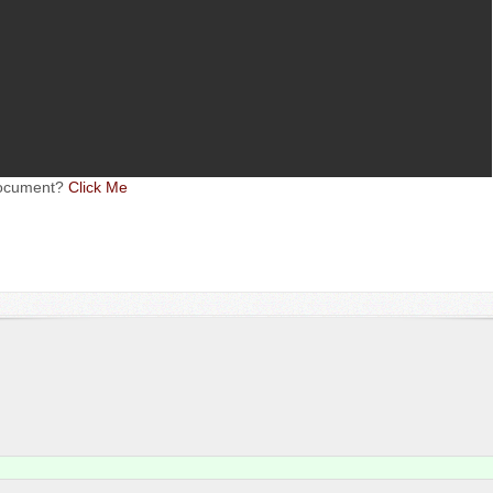
oc­u­ment?
Click Me