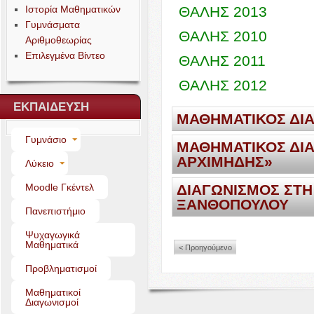
Ιστορία Μαθηματικών
ΘΑΛΗΣ
2013
Γυμνάσματα
ΘΑΛΗΣ
2010
Αριθμοθεωρίας
Επιλεγμένα Βίντεο
ΘΑΛΗΣ
2011
ΘΑΛΗΣ
2012
ΕΚΠΑΙΔΕΥΣΗ
ΜΑΘΗΜΑΤΙΚΟΣ
ΔΙ
Γυμνάσιο
ΜΑΘΗΜΑΤΙΚΟΣ
ΔΙ
ΜΑΘΗΜΑΤΙΚΟΣ
ΔΙΑΓΩΝ
ΑΡΧΙΜΗΔΗΣ
»
Λύκειο
Θέματα και λύσεις
ΜΑΘΗΜΑΤΙΚΟΣ
ΔΙΑΓΩΝ
Moo­dle Γκέντελ
ΔΙΑΓΩΝΙΣΜΟΣ
ΣΤΗ
ΕΥΚΛΕΙΔΗΣ
2018
ΞΑΝΘΟΠΟΥΛΟΥ
Θέματα και λύσεις
Πανεπιστήμιο
ΕΥΚΛΕΙΔΗΣ
2017
ΑΡΧΙΜΗΔΗΣ
2017
ΘΕΜΑΤΑ
ΚΑΙ
ΛΥΣΕΙΣ
ΔΙ
Ψυχαγωγικά
Μαθηματικά
ΕΥΚΛΕΙΔΗΣ
2015
< Προηγούμενο
ΑΡΧΙΜΗΔΗΣ
2015
2019
ΘΕΜΑΤΑ
:
Α
|
Β
|
Γ
Λ
Προβληματισμοί
ΕΥΚΛΕΙΔΗΣ
2014
ΑΡΧΙΜΗΔΗΣ
2014
2018
ΘΕΜΑΤΑ
:
Α
Β
Γ
ΛΥ
Μαθηματικοί
ΕΥΚΛΕΙΔΗΣ
2013
Διαγωνισμοί
ΑΡΧΙΜΗΔΗΣ
2013
2017
ΘΕΜΑΤΑ
ΚΑΙ
ΛΥΣΕΙ