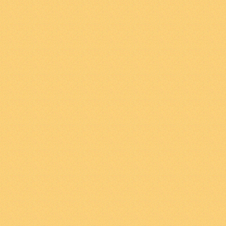
ΛΥΣΗ
Η
ΜΕΓΑΛΥΤΕΡΗ
ΔΥ
ΔΙΑΙΡΕΙ
ΕΝΑ
ΠΑΡΑΓ
11
. Αν d(n) συμβολίζει τ
φυσικού αριθμού n, να απ
ΛΥΣΗ