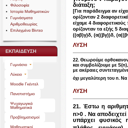
διάταξη;
Φιλοσοφία
[Για παράδειγμα αν είχα
Ιστορία Μαθηματικών
ορίζονταν
2
διαφορετικά 
Γυμνάσματα
είχαμε
4
διαφορετικούς 
Αριθμοθεωρίας
ορίζονταν τα εξής
5
διαφ
Επιλεγμένα Βίντεο
((αβ)γ)δ, (α((βγ))δ, (α((β
ΛΥΣΗ
ΕΚΠΑΙΔΕΥΣΗ
22
.
Θεωρούμε ορθοκανον
Γυμνάσιο
και συμβολίζουμε
με S(n)
με ακέραιες συντεταγμέν
Λύκειο
όχι μεγαλύτερη του n. Να
Moo­dle Γκέντελ
ΛΥΣΗ
Πανεπιστήμιο
Ψυχαγωγικά
21
. Έστω η αριθμη
Μαθηματικά
n>
0
. Να αποδειχτεί 
Προβληματισμοί
υπάρχει φυσικός 
Μαθηματικοί
πλήθος εννιάρια)