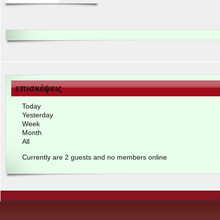
επισκέψεις
Today
Yes­ter­day
Week
Month
All
Cur­rently are
2
guests and no mem­bers online