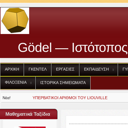
Gödel — Ιστότοπος
ΑΡΧΙΚΗ
ΓΚΕΝΤΕΛ
ΕΡΓΑΣΙΕΣ
ΕΚΠΑΙΔΕΥΣΗ
ΓΥ
ΦΙΛΟΞΕΝΙΑ
ΙΣΤΟΡΙΚΑ
ΣΗΜΕΙΩΜΑΤΑ
Νέα!
ΥΠΕΡΒΑΤΙΚΟΙ
ΑΡΙΘΜΟΙ
ΤΟΥ
Η
ΠΕΡΙΟΔΟΣ
LIOU­VILLE
ΤΟΥ
ΔΕΚΑΔ
Μαθηματικά Ταξίδια