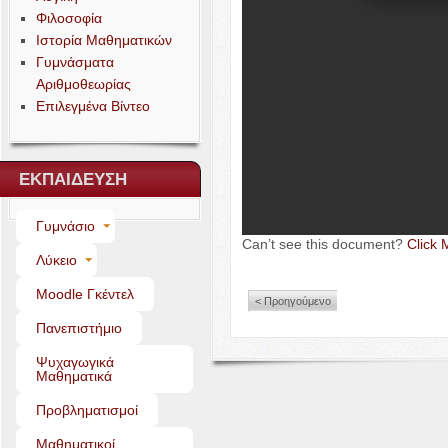
Φιλοσοφία
Ιστορία Μαθηματικών
Γυμνάσματα
Αριθμοθεωρίας
Επιλεγμένα Βίντεο
ΕΚΠΑΙΔΕΥΣΗ
Γυμνάσιο
Can’t see this doc­u­ment?
Click 
Λύκειο
Moo­dle Γκέντελ
< Προηγούμενο
Πανεπιστήμιο
Ψυχαγωγικά
Μαθηματικά
Προβληματισμοί
Μαθηματικοί