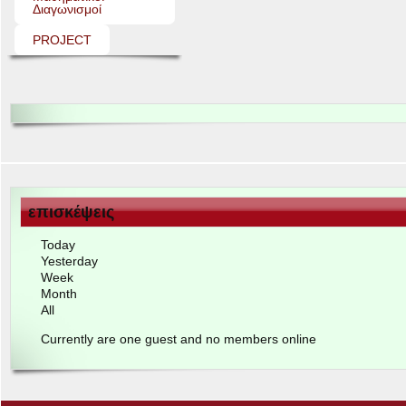
Διαγωνισμοί
PROJECT
επισκέψεις
Today
Yes­ter­day
Week
Month
All
Cur­rently are one guest and no mem­bers online