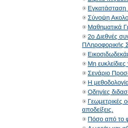
Εγκατάσταση 
Σύνοψη Ακολο
Μαθηματικά Γε
2o Διεθνές σ
ΠΛηροφορικής 
Εικοσιδωδεκά
Μη ευκλείδιες
Σενάριο Προσ
Η μεθοδολογία
Οδηγίες διδα
Γεωμετρικές 
αποδείξεις.
Πόσο από το φ