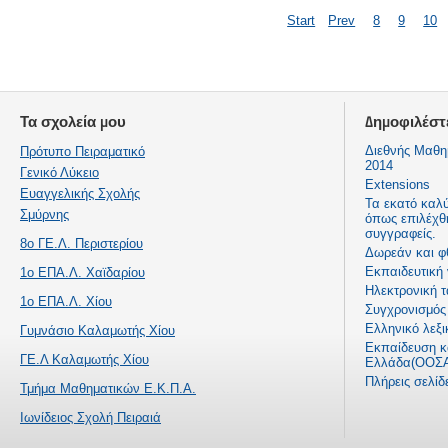
Start
Prev
8
9
10
Τα σχολεία μου
Δημοφιλέστ
Διεθνής Μαθη
Πρότυπο Πειραματικό
2014
Γενικό Λύκειο
Extensions
Ευαγγελικής Σχολής
Τα εκατό καλ
Σμύρνης
όπως επιλέχθ
συγγραφείς.
8ο ΓΕ.Λ. Περιστερίου
Δωρεάν και φ
Εκπαιδευτική
1ο ΕΠΑ.Λ. Χαϊδαρίου
Ηλεκτρονική τ
1ο ΕΠΑ.Λ. Χίου
Συγχρονισμός 
Ελληνικό λεξι
Γυμνάσιο Καλαμωτής Χίου
Εκπαίδευση κα
ΓΕ.Λ Καλαμωτής Χίου
Ελλάδα(ΟΟΣΑ
Πλήρεις σελί
Τμήμα Μαθηματικών Ε.Κ.Π.Α.
Ιωνίδειος Σχολή Πειραιά