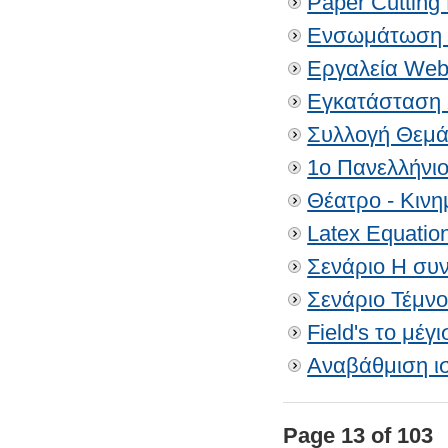
Paper Cutting
Ενσωμάτωση α
Εργαλεία Web
Εγκατάσταση
Συλλογή Θεμ
1ο Πανελλήνι
Θέατρο - Κιν
Latex Equation
Σενάριο Η συ
Σενάριο Τέμν
Field's το μέ
Αναβάθμιση ι
Page 13 of 103