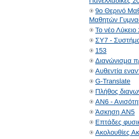
Πανελλαδικές 2
9ο Θερινό Μα
Μαθητών Γυμνασ
Το νέο Λύκειο
ΣΥ7 - Συστήμ
153
Διαγώνισμα π
Αυθεντία εναν
G-Translate
Πλήθος διαγω
ΑΝ6 - Ανισότη
Άσκηση AN5
Επτάδες φυσι
Ακολουθίες Α