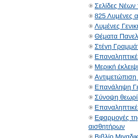
Σελίδες Νέων
825 Λυμένες α
Λυμένες Γενικ
Θέματα Πανελ
Στέγη Γραμμάτ
Επαναληπτικέ
Μερική έκλειψ
Αντιμετώπιση
Επανάληψη Γε
Σύνοψη θεωρί
Επαναληπτικέ
Εφαρμογές τη
αισθητήρων
Βιβλίο Μιγαδ