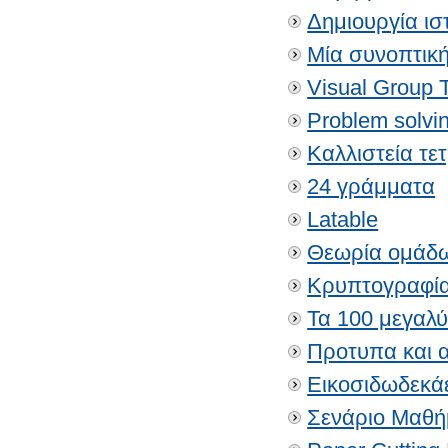
Δημιουργία ι
Μία συνοπτική
Visual Group 
Problem solvi
Καλλιστεία τε
24 γράμματα
Latable
Θεωρία ομάδ
Κρυπτογραφία
Τα 100 μεγαλ
Προτυπα και α
Εικοσιδωδεκά
Σενάριο Μαθή