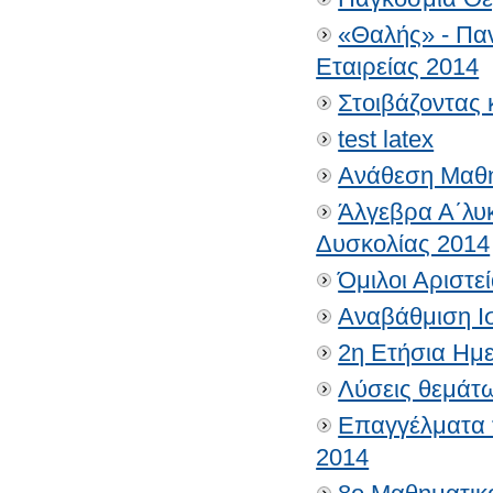
«Θαλής» - Πα
Εταιρείας 2014
Στοιβάζοντας
test latex
Ανάθεση Μαθη
Άλγεβρα Α΄λυ
Δυσκολίας 2014
Όμιλοι Αριστε
Αναβάθμιση Ι
2η Ετήσια Ημ
Λύσεις θεμάτ
Επαγγέλματα 
2014