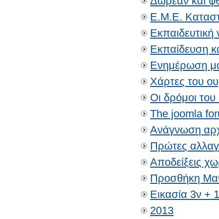
Δωρεάν και φ
Ε.Μ.Ε. Καταστ
Εκπαιδευτική 
Εκπαίδευση κ
Ενημέρωση μα
Χάρτες του ο
Οι δρόμοι του
The joomla for
Ανάγνωση αρχ
Πρώτες αλλαγέ
Αποδείξεις χω
Προσθήκη Μαθ
Εικασία 3ν + 
2013