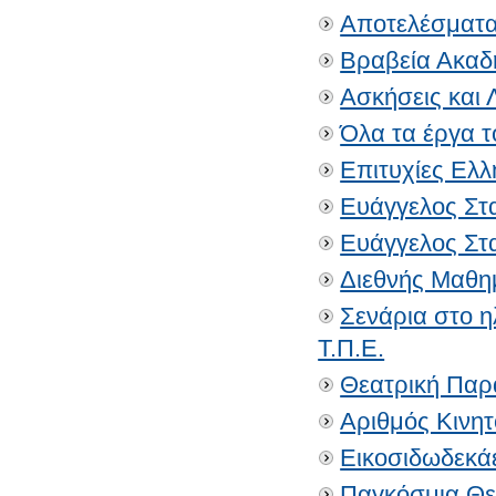
Αποτελέσματα
Βραβεία Ακαδ
Ασκήσεις και
Όλα τα έργα τ
Επιτυχίες Ελ
Ευάγγελος Στ
Ευάγγελος Στ
Διεθνής Μαθη
Σενάρια στο η
Τ.Π.Ε.
Θεατρική Παρ
Αριθμός Κινητ
Εικοσιδωδεκά
Παγκόσμια Θε