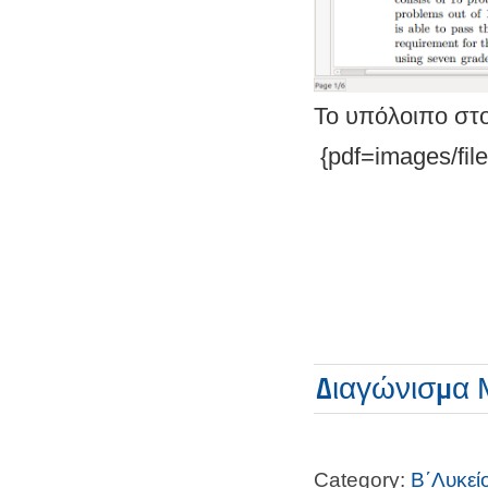
Το υπόλοιπο στ
{pdf=images/fil
Διαγώνισμα 
Category:
Β΄Λυκεί