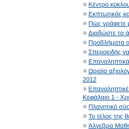
Κέντρο κύκλου
Εκπτωτικός κ
Πώς γράφετε μ
Διαδώστε τα ά
Προβλήματα α
Σπεροειδής γ
Επαναληπτικά 
Ωριαία αξιολό
2012
Επαναληπτικέ
Κεφάλαιο 1 - Χρ
Πλανητικό σύσ
Το τέλος της θ
Άλγεβρα Μαθη