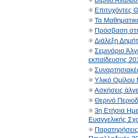
Επιτυχόντες Θ
Τα Μαθηματικά
Πρόσβαση στη
Διάλεξη Δημή
Σεμινάριο Άλ
εκπαίδευσης 20
Συναρτησιακέ
Υλικό Ομίλου
Ασκήσεις άλγε
Θερινό Περιοδ
3η Ετήσια Ημ
Ευαγγελικής Σχ
Παρατηρήσεις