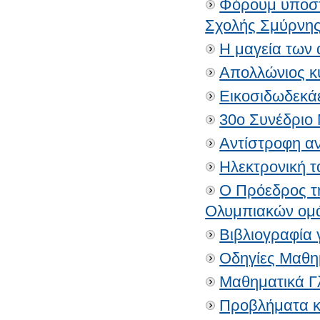
Φόρουμ υποστή
Σχολής Σμύρνη
Η μαγεία των 
Απολλώνιος κ
Εικοσιδωδεκά
30o Συνέδριο
Αντίστροφη αν
Ηλεκτρονική τ
Ο Πρόεδρος τη
Ολυμπιακών ομά
Βιβλιογραφία 
Οδηγίες Μαθη
Μαθηματικά Γ
Προβλήματα κα