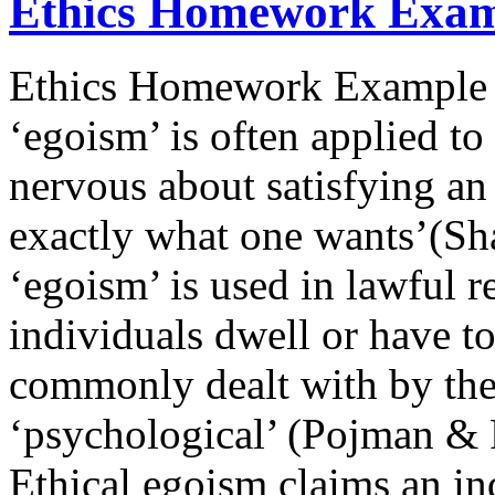
Ethics Homework Exa
Ethics Homework Example I
‘egoism’ is often applied t
nervous about satisfying an 
exactly what one wants’(Sh
‘egoism’ is used in lawful 
individuals dwell or have to r
commonly dealt with by the 
‘psychological’ (Pojman & F
Ethical egoism claims an ind