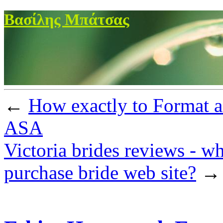
Βασίλης Μπάτσας
←
How exactly to Format 
ASA
Victoria brides reviews - wh
purchase bride web site?
→