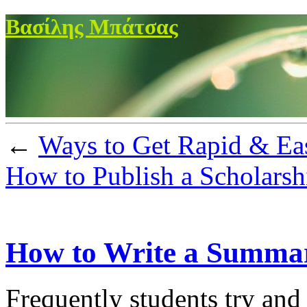
Βασίλης Μπάτσας
←
Ways to Get Rapid & Ea
How to Publish a Scholars
How to Write a Summar
Frequently students try and 