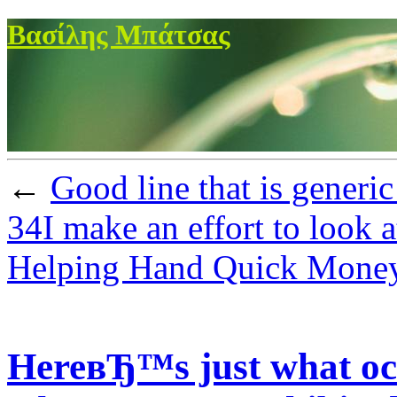
Βασίλης Μπάτσας
←
Good line that is generic
34I make an effort to look a
Helping Hand Quick Money
HereвЂ™s just what oc