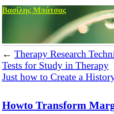
Βασίλης Μπάτσας
←
Therapy Research Techni
Tests for Study in Therapy
Just how to Create a Histor
Howto Transform Marg