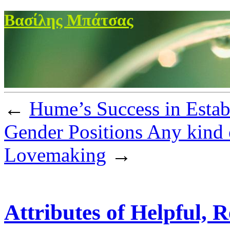
Βασίλης Μπάτσας
←
Hume’s Success in Establ
Gender Positions Any kind 
Lovemaking
→
Attributes of Helpful,