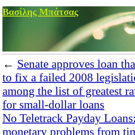
Βασίλης Μπάτσας
←
Senate approves loan tha
to fix a failed 2008 legislat
among the list of greatest r
for small-dollar loans
No Teletrack Payday Loans:
monetary problems from tim