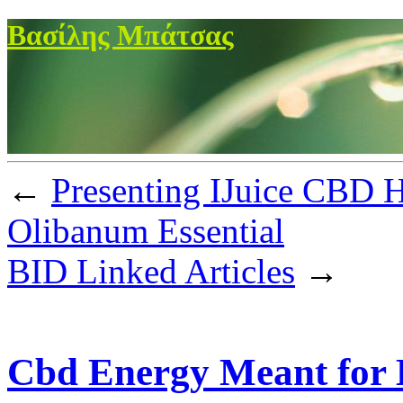
Βασίλης Μπάτσας
←
Presenting IJuice CBD 
Olibanum Essential
BID Linked Articles
→
Cbd Energy Meant for