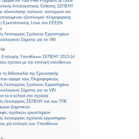
nd Update All Your Free Programs at Once
τελικής Απολογιστικής Έκθεσης ΣΕΠΕΗΥ
 αξιοποίησης παλαιού, ανενεργού και
οποιούμενου εξοπλισμού πληροφορικής
η Εγκατάστασης Linux στο ΕΕΕΕΚ
υ
ός Λειτουργίας Σχολικών Εργαστηρίων
ναλογικού Σήματος για τα VBI
ία
ς Επιλογής Υπευθύνων ΣΕΠΕΗΥ 2013-14
σεις σχετικά με την επιλογή υπεύθυνων
α τη διδασκαλία της Ερευνητικής
 που αφορά τους Πληροφορικούς
ός Λειτουργίας Σχολικών Εργαστηρίων
ναλογικού Σήματος για τα VBI
για το e-school στα σχολεία
ός Λειτουργίας ΣΕΠΕΗΥ και των ΤΠΕ
μερων Δημοτικών
αφές σχολικών εργαστηρίων
ς λειτουργίας σχολικού εργαστηρίου
σεις για επιλογή των Υπευθύνων
κό