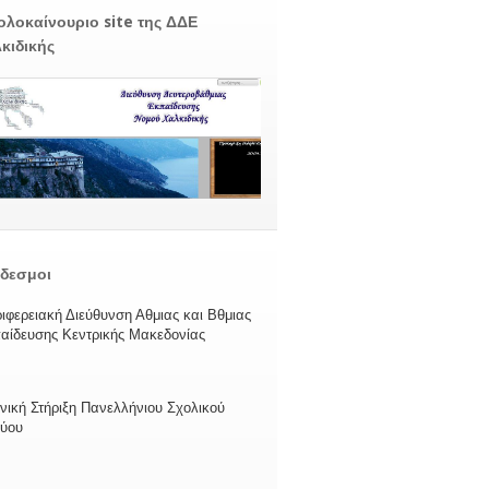
ολοκαίνουριο site της ΔΔΕ
κιδικής
δεσμοι
ιφερειακή Διεύθυνση Αθμιας και Βθμιας
αίδευσης Κεντρικής Μακεδονίας
νική Στήριξη Πανελλήνιου Σχολικού
τύου