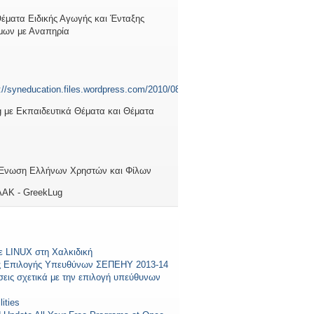
έματα Ειδικής Αγωγής και Ένταξης
μων με Αναπηρία
g με Εκπαιδευτικά Θέματα και Θέματα
Ένωση Ελλήνων Χρηστών και Φίλων
ΑΚ - GreekLug
ε LINUX στη Χαλκιδική
ς Επιλογής Υπευθύνων ΣΕΠΕΗΥ 2013-14
σεις σχετικά με την επιλογή υπεύθυνων
lities