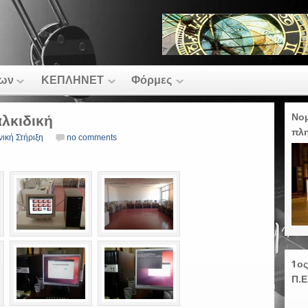
των
ΚΕΠΛΗΝΕΤ
Φόρμες
Νομ
αλκιδική
πλ
νική Στήριξη
no comments
1ο
Π.Ε