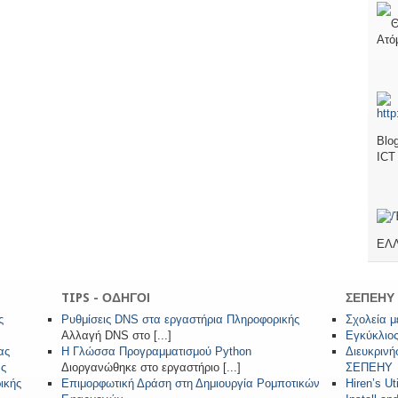
Θ
Ατό
Blo
ICT
ΕΛΛ
TIPS - ΟΔΗΓΟΙ
ΣΕΠΕΗΥ
ς
Ρυθμίσεις DNS στα εργαστήρια Πληροφορικής
Σχολεία μ
Αλλαγή DNS στο [...]
Εγκύκλιο
ας
Η Γλώσσα Προγραμματισμού Python
Διευκρινή
ας
Διοργανώθηκε στο εργαστήριο [...]
ΣΕΠΕΗΥ
ικής
Επιμορφωτική Δράση στη Δημιουργία Ρομποτικών
Hiren’s Uti