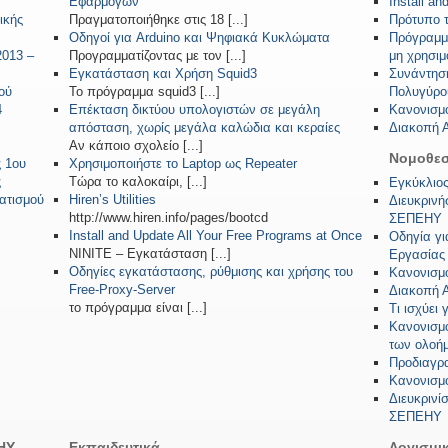
Εφαρμογών
Install a
ικής
Πραγματοποιήθηκε στις 18 [...]
Πρότυπο 
Οδηγοί για Arduino και Ψηφιακά Κυκλώματα
Πρόγραμμα
2013 –
Προγραμματίζοντας με τον [...]
μη χρησιμ
Εγκατάσταση και Χρήση Squid3
Συνάντησ
ού
Το πρόγραμμα squid3 [...]
Πολυγύρο
4
Επέκταση δικτύου υπολογιστών σε μεγάλη
Κανονισμ
απόσταση, χωρίς μεγάλα καλώδια και κεραίες
Διακοπή Α
Αν κάποιο σχολείο [...]
Νομοθεσ
 1ου
Χρησιμοποιήστε το Laptop ως Repeater
ς
Τώρα το καλοκαίρι, [...]
Εγκύκλιο
ατισμού
Hiren’s Utilities
Διευκρινή
http://www.hiren.info/pages/bootcd
ΣΕΠΕΗΥ
Install and Update All Your Free Programs at Once
Οδηγία γι
ΝΙΝΙΤΕ – Εγκατάσταση [...]
Εργασίας
Οδηγίες εγκατάστασης, ρύθμισης και χρήσης του
Κανονισμ
Free-Proxy-Server
Διακοπή Α
το πρόγραμμα είναι [...]
Τι ισχύει 
Κανονισμ
των ολοή
Προδιαγρ
Κανονισμό
Διευκρινί
ΣΕΠΕΗΥ
ΗΥ
Εκπαιδευτικά
Λογισμι