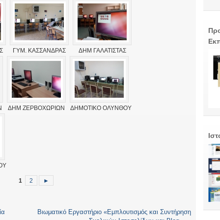
Προ
Εκπ
Σ
ΓΥΜ. ΚΑΣΣΑΝΔΡΑΣ
ΔΗΜ ΓΑΛΑΤΙΣΤΑΣ
Ν
ΔΗΜ ΖΕΡΒΟΧΩΡΙΩΝ
ΔΗΜΟΤΙΚΟ ΟΛΥΝΘΟΥ
Ιστ
ΟΥ
1
2
►
ία
Βιωματικό Εργαστήριο «Εμπλουτισμός και Συντήρηση