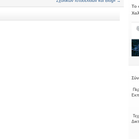
Σχολικών Ιστοσελίδων και Blog»
→
Το 
Χαλ
Σύν
Περ
Εκπ
Τεχ
Δικ