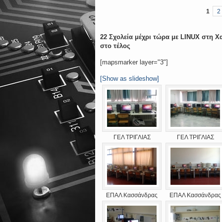
1
2
22 Σχολεία μέχρι τώρα με LINUX στη 
στο τέλος
[mapsmarker layer="3"]
[Show as slideshow]
ΓΕΛ ΤΡΙΓΛΙΑΣ
ΓΕΛ ΤΡΙΓΛΙΑΣ
ΕΠΑΛ Κασσάνδρας
ΕΠΑΛ Κασσάνδρας