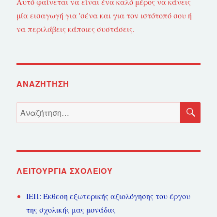
Αυτό φαίνεται να είναι ένα καλό μέρος να κάνεις
μία εισαγωγή για 'σένα και για τον ιστότοπό σου ή
να περιλάβεις κάποιες συστάσεις.
ΑΝΑΖΉΤΗΣΗ
ΑΝ
Αναζήτηση
για:
ΛΕΙΤΟΥΡΓΊΑ ΣΧΟΛΕΊΟΥ
ΙΕΠ: Έκθεση εξωτερικής αξιολόγησης του έργου
της σχολικής μας μονάδας