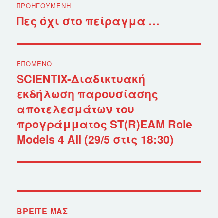
ΠΡΟΗΓΟΎΜΕΝΗ
άρθρων
Πες όχι στο πείραγμα …
Προηγούμενο
άρθρο:
ΕΠΌΜΕΝΟ
SCIENTIX-Διαδικτυακή
Επόμενο
εκδήλωση παρουσίασης
άρθρο:
αποτελεσμάτων του
προγράμματος ST(R)EAM Role
Models 4 All (29/5 στις 18:30)
ΒΡΕΊΤΕ ΜΑΣ