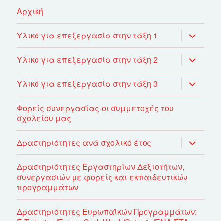
Αρχική
επέκτασ
Υλικό για επεξεργασία στην τάξη 1
του
μενού
απόγονο
επέκτασ
Υλικό για επεξεργασία στην τάξη 2
του
μενού
απόγονο
επέκτασ
Υλικό για επεξεργασία στην τάξη 3
του
μενού
απόγονο
Φορείς συνεργασίας-οι συμμετοχές του
σχολείου μας
επέκτασ
Δραστηριότητες ανά σχολικό έτος
του
μενού
απόγονο
Δραστηριότητες Εργαστηρίων Δεξιοτήτων,
συνεργασιών με φορείς και εκπαιδευτικών
προγραμμάτων
Δραστηριότητες Ευρωπαϊκών Προγραμμάτων: