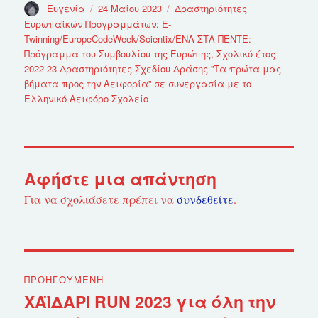
Συντάκτης
Ευγενία
Δημοσιεύτηκε
24 Μαΐου 2023
Κατηγορίες
Δραστηριότητες
την
Ευρωπαϊκών Προγραμμάτων: E-
Twinning/EuropeCodeWeek/Scientix/ΕΝΑ ΣΤΑ ΠΕΝΤΕ:
Πρόγραμμα του Συμβουλίου της Ευρώπης
,
Σχολικό έτος
2022-23 Δραστηριότητες Σχεδίου Δράσης ''Τα πρώτα μας
βήματα προς την Αειφορία'' σε συνεργασία με το
Ελληνικό Αειφόρο Σχολείο
Αφήστε μια απάντηση
Για να σχολιάσετε πρέπει να
συνδεθείτε
.
Πλοήγηση
ΠΡΟΗΓΟΎΜΕΝΗ
άρθρων
ΧΑΪΔΑΡΙ RUN 2023 για όλη την
Προηγούμενο