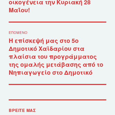
οικογένεια την Κυριακή 28
άρθρο:
Μαΐου!
ΕΠΌΜΕΝΟ
Η επίσκεψή μας στο 5ο
Επόμενο
Δημοτικό Χαϊδαρίου στα
άρθρο:
πλαίσια του προγράμματος
της ομαλής μετάβασης από το
Νηπιαγωγείο στο Δημοτικό
ΒΡΕΊΤΕ ΜΑΣ