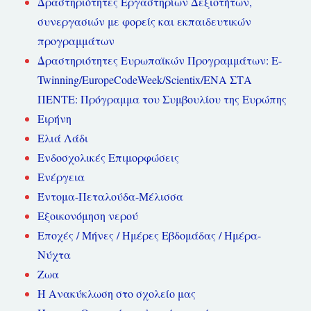
Δραστηριότητες Εργαστηρίων Δεξιοτήτων,
συνεργασιών με φορείς και εκπαιδευτικών
προγραμμάτων
Δραστηριότητες Ευρωπαϊκών Προγραμμάτων: E-
Twinning/EuropeCodeWeek/Scientix/ΕΝΑ ΣΤΑ
ΠΕΝΤΕ: Πρόγραμμα του Συμβουλίου της Ευρώπης
Ειρήνη
Ελιά Λάδι
Ενδοσχολικές Επιμορφώσεις
Ενέργεια
Έντομα-Πεταλούδα-Μέλισσα
Εξοικονόμηση νερού
Εποχές / Μήνες / Ημέρες Εβδομάδας / Ημέρα-
Νύχτα
Ζωα
Η Ανακύκλωση στο σχολείο μας