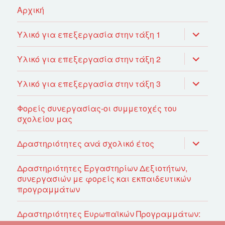
Αρχική
επέκτασ
Υλικό για επεξεργασία στην τάξη 1
του
μενού
απόγονο
επέκτασ
Υλικό για επεξεργασία στην τάξη 2
του
μενού
απόγονο
επέκτασ
Υλικό για επεξεργασία στην τάξη 3
του
μενού
απόγονο
Φορείς συνεργασίας-οι συμμετοχές του
σχολείου μας
επέκτασ
Δραστηριότητες ανά σχολικό έτος
του
μενού
απόγονο
Δραστηριότητες Εργαστηρίων Δεξιοτήτων,
συνεργασιών με φορείς και εκπαιδευτικών
προγραμμάτων
Δραστηριότητες Ευρωπαϊκών Προγραμμάτων:
E-Twinning/EuropeCodeWeek/Scientix/ΕΝΑ ΣΤΑ