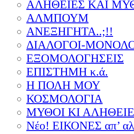
ΑΛΗΘΕΙΕΣ ΚΑΙ ΜΥ
ΑΛΜΠΟΥΜ
ΑΝΕΞΗΓΗΤΑ..;!!
ΔΙΑΛΟΓΟΙ-ΜΟΝΟΛΟ
ΕΞΟΜΟΛΟΓΗΣΕΙΣ
ΕΠΙΣΤΗΜΗ κ.ά.
Η ΠΟΛΗ ΜΟΥ
ΚΟΣΜΟΛΟΓΙΑ
ΜΥΘΟΙ ΚΙ ΑΛΗΘΕΙ
Νέο! ΕΙΚΟΝΕΣ απ’ αλ