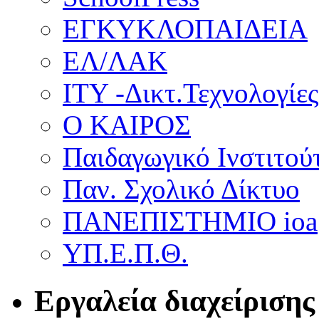
ΕΓΚΥΚΛΟΠΑΙΔΕΙΑ
ΕΛ/ΛΑΚ
ΙΤΥ -Δικτ.Τεχνολογίες
Ο ΚΑΙΡΟΣ
Παιδαγωγικό Ινστιτού
Παν. Σχολικό Δίκτυο
ΠΑΝΕΠΙΣΤΗΜΙΟ ioa
ΥΠ.Ε.Π.Θ.
Εργαλεία διαχείρισης