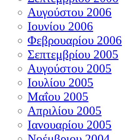
Αυγούστου 2006
Ιουνίου 2006
Φεβρουαρίου 2006
Σεπτεμβρίου 2005
Αυγούστου 2005
Ιουλίου 2005
Μαΐου 2005
Απριλίου 2005
Ιανουαρίου 2005
Νοέμβριου 2004