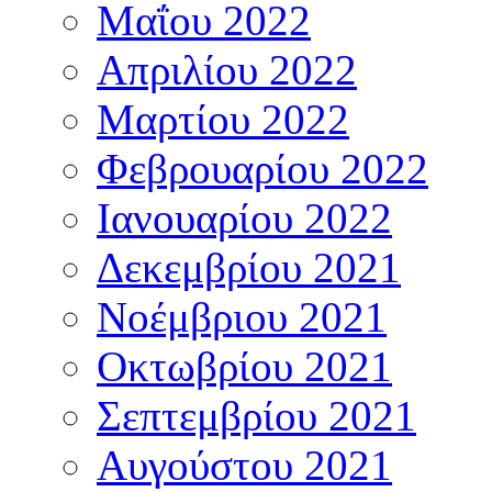
Μαΐου 2022
Απριλίου 2022
Μαρτίου 2022
Φεβρουαρίου 2022
Ιανουαρίου 2022
Δεκεμβρίου 2021
Νοέμβριου 2021
Οκτωβρίου 2021
Σεπτεμβρίου 2021
Αυγούστου 2021