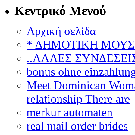
Κεντρικό Μενού
Αρχική σελίδα
* ΔΗΜΟΤΙΚΗ ΜΟΥΣ
..ΑΛΛΕΣ ΣΥΝΔΕΣΕΙΣ
bonus ohne einzahlun
Meet Dominican Woman
relationship There are
merkur automaten
real mail order brides