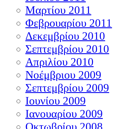
Μαρτίου 2011
Φεβρουαρίου 2011
Δεκεμβρίου 2010
Σεπτεμβρίου 2010
Απριλίου 2010
Νοέμβριου 2009
Σεπτεμβρίου 2009
Ιουνίου 2009
Ιανουαρίου 2009
Οκτωβρίου 2008