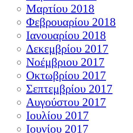
Μαρτίου 2018
Φεβρουαρίου 2018
Ιανουαρίου 2018
Δεκεμβρίου 2017
Νοέμβριου 2017
Οκτωβρίου 2017
Σεπτεμβρίου 2017
Αυγούστου 2017
Ιουλίου 2017
Ιουνίου 2017