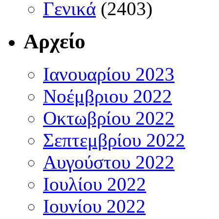
Γενικά
(2403)
Αρχείο
Ιανουαρίου 2023
Νοέμβριου 2022
Οκτωβρίου 2022
Σεπτεμβρίου 2022
Αυγούστου 2022
Ιουλίου 2022
Ιουνίου 2022