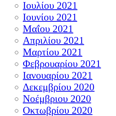
Ιουλίου 2021
Ιουνίου 2021
Μαΐου 2021
Απριλίου 2021
Μαρτίου 2021
Φεβρουαρίου 2021
Ιανουαρίου 2021
Δεκεμβρίου 2020
Νοέμβριου 2020
Οκτωβρίου 2020