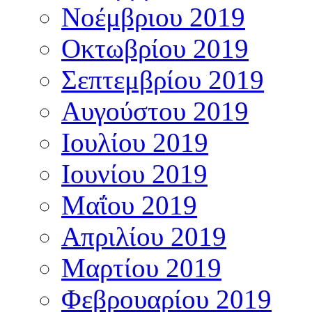
Νοέμβριου 2019
Οκτωβρίου 2019
Σεπτεμβρίου 2019
Αυγούστου 2019
Ιουλίου 2019
Ιουνίου 2019
Μαΐου 2019
Απριλίου 2019
Μαρτίου 2019
Φεβρουαρίου 2019