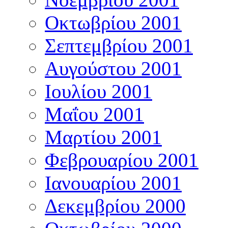
Οκτωβρίου 2001
Σεπτεμβρίου 2001
Αυγούστου 2001
Ιουλίου 2001
Μαΐου 2001
Μαρτίου 2001
Φεβρουαρίου 2001
Ιανουαρίου 2001
Δεκεμβρίου 2000