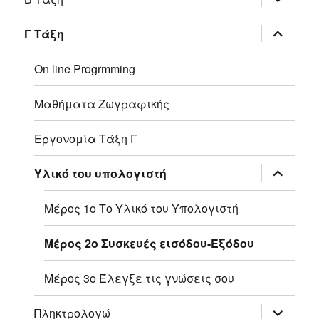
του
μενού
απόγονο
επέκτασ
Γ Τάξη
του
μενού
απόγονο
On line Progrmming
Μαθήματα Ζωγραφικής
Εργονομία Τάξη Γ
επέκτασ
Υλικό του υπολογιστή
του
μενού
απόγονο
Μέρος 1ο Το Υλικό του Υπολογιστή
Μέρος 2ο Συσκευές εισόδου-Εξόδου
Μέρος 3ο Έλεγξε τις γνώσεις σου
επέκτασ
Πληκτρολογώ