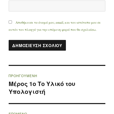
Αποθήκευσε το όνομά μου, email, και τον ιστότοπο μου σε
αυτόν τον πλοηγό για την επόμενη φορά που θα σχολιάσω.
Πλοήγηση
ΠΡΟΗΓΟΎΜΕΝΗ
άρθρων
Μέρος 1ο Το Υλικό του
Προηγούμενο
Υπολογιστή
άρθρο:
ΕΠΌΜΕΝΟ