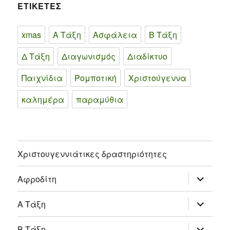
ΕΤΙΚΕΤΕΣ
xmas
Α Τάξη
Ασφάλεια
Β Τάξη
Δ Τάξη
Διαγωνισμός
Διαδίκτυο
Παιχνίδια
Ρομποτική
Χριστούγεννα
καλημέρα
παραμύθια
Χριστουγεννιάτικες δραστηριότητες
επέκτασ
Αφροδίτη
του
μενού
απόγονο
επέκτασ
Α Τάξη
του
μενού
απόγονο
επέκτασ
Β Τάξη