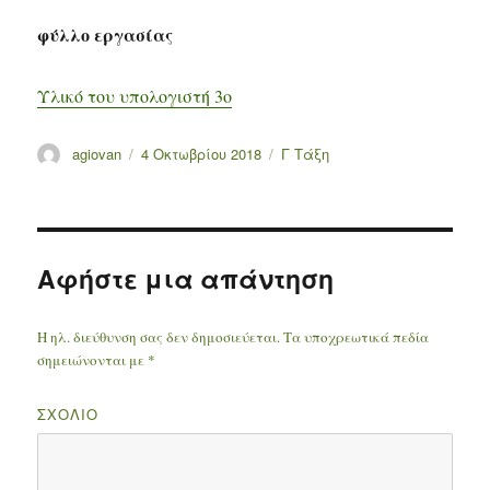
φύλλο εργασίας
Υλικό του υπολογιστή 3ο
Συντάκτης
agiovan
Δημοσιεύτηκε
4 Οκτωβρίου 2018
Κατηγορίες
Γ Τάξη
την
Αφήστε μια απάντηση
Η ηλ. διεύθυνση σας δεν δημοσιεύεται.
Τα υποχρεωτικά πεδία
σημειώνονται με
*
ΣΧΌΛΙΟ