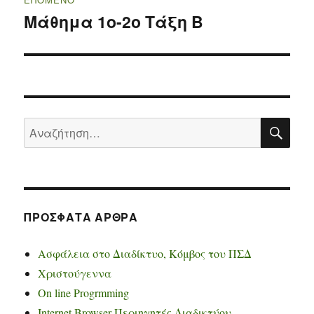
Μάθημα 1ο-2ο Τάξη Β
Επόμενο
άρθρο:
ΑΝ
Αναζήτηση
για:
ΠΡΌΣΦΑΤΑ ΆΡΘΡΑ
Ασφάλεια στο Διαδίκτυο, Κόμβος του ΠΣΔ
Χριστούγεννα
On line Progrmming
Internet Browser Περιηγητές Διαδικτύου