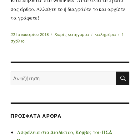
Καλωσήλθατε στο WordPress! Αυτό είναι το πρώτο
σας άρθρο. Αλλάξτε το ή διαγράψτε το και αρχίστε
να γράφετε!
Δημοσιεύτηκε
22 Ιανουαρίου 2018
Κατηγορίες
Χωρίς κατηγορία
Ετικέτες
καλημέρα
1
την
σχόλιο
στο
Καλημέρα
κόσμε!
ΑΝ
Αναζήτηση
για:
ΠΡΌΣΦΑΤΑ ΆΡΘΡΑ
Ασφάλεια στο Διαδίκτυο, Κόμβος του ΠΣΔ