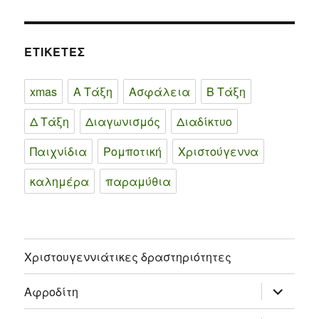
ΕΤΙΚΕΤΕΣ
xmas
Α Τάξη
Ασφάλεια
Β Τάξη
Δ Τάξη
Διαγωνισμός
Διαδίκτυο
Παιχνίδια
Ρομποτική
Χριστούγεννα
καλημέρα
παραμύθια
Χριστουγεννιάτικες δραστηριότητες
επέκτασ
Αφροδίτη
του
μενού