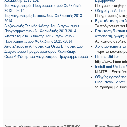
Χαλκιδικής 2013-2014
Εφαρμογών
1ος Διαγωνισμός Προγραμματισμού Χαλκιδικής
Πραγματοποιήθηκε σ
2013 – 2014
Οδηγοί για Arduin
1ος Διαγωνισμός Ιστοσελίδων Χαλκιδικής 2013 –
Προγραμματίζοντας μ
2014
Εγκατάσταση και 
Διεξαγωγής Τελικής Φάσης 1ου Διαγωνισμού
Το πρόγραμμα squid
Προγραμματισμού Ν. Χαλκιδικής 2013-2014
Επέκταση δικτύου 
Αποτελέσματα Β Φάσης 1ου Διαγωνισμού
απόσταση, χωρίς μ
Προγραμματισμού Χαλκιδικής 2013 -2014
Αν κάποιο σχολείο [
Αποτελέσματα Α Φάσης και Θέμα Β Φάσης 1ου
Χρησιμοποιήστε το
Διαγωνισμού Προγραμματισμού Χαλκιδικής
Τώρα το καλοκαίρι, 
Θέμα Α Φάσης του Διαγωνισμού Προγραμματισμού
Hiren’s Utilities
http://www.hiren.in
Install and Update
ΝΙΝΙΤΕ – Εγκατάστα
Οδηγίες εγκατάστα
Free-Proxy-Server
το πρόγραμμα είναι 
Ανακοινώσεις στην κατηγορία ΣΕΠΕΗΥ
Εκπαιδευτικά