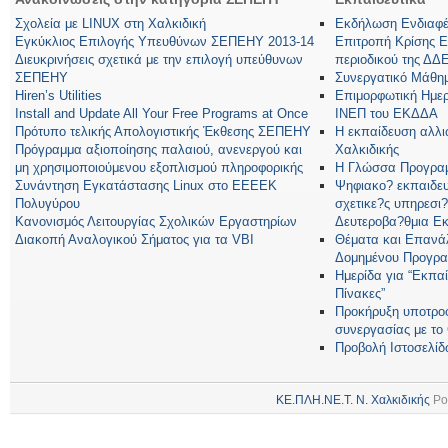
Σχολεία με LINUX στη Χαλκιδική
Εκδήλωση Ενδιαφέρ
Εγκύκλιος Επιλογής Υπευθύνων ΣΕΠΕΗΥ 2013-14
Επιτροπή Κρίσης 
Διευκρινήσεις σχετικά με την επιλογή υπεύθυνων
περιοδικού της ΔΔ
ΣΕΠΕΗΥ
Συνεργατικό Μάθη
Hiren’s Utilities
Επιμορφωτική Ημερ
Install and Update All Your Free Programs at Once
ΙΝΕΠ του ΕΚΔΔΑ
Πρότυπο τελικής Απολογιστικής Έκθεσης ΣΕΠΕΗΥ
Η εκπαίδευση αλλ
Πρόγραμμα αξιοποίησης παλαιού, ανενεργού και
Χαλκιδικής
μη χρησιμοποιούμενου εξοπλισμού πληροφορικής
Η Γλώσσα Προγραμ
Συνάντηση Εγκατάστασης Linux στο ΕΕΕΕΚ
Ψηφιακο? εκπαιδευ
Πολυγύρου
σχετικε?ς υπηρεσι?
Κανονισμός Λειτουργίας Σχολικών Εργαστηρίων
Δευτεροβα?θμια Ε
Διακοπή Αναλογικού Σήματος για τα VBI
Θέματα και Επανά
Δομημένου Προγρα
Ημερίδα για “Εκπα
Πίνακες”
Προκήρυξη υποτροφ
συνεργασίας με τ
Προβολή Ιστοσελίδ
ΚΕ.ΠΛΗ.ΝΕ.Τ. Ν. Χαλκιδικής
Po