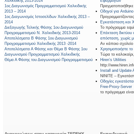
Χαλκιδικής 2013-2014
Εφαρμογών
1ος Διαγωνισμός Προγραμματισμού Χαλκιδικής
Πραγματοποιήθηκε σ
2013 – 2014
Οδηγοί για Arduin
1ος Διαγωνισμός Ιστοσελίδων Χαλκιδικής 2013 –
Προγραμματίζοντας μ
2014
Εγκατάσταση και 
Διεξαγωγής Τελικής Φάσης 1ου Διαγωνισμού
Το πρόγραμμα squid
Προγραμματισμού Ν. Χαλκιδικής 2013-2014
Επέκταση δικτύου 
Αποτελέσματα Β Φάσης 1ου Διαγωνισμού
απόσταση, χωρίς μ
Προγραμματισμού Χαλκιδικής 2013 -2014
Αν κάποιο σχολείο [
Αποτελέσματα Α Φάσης και Θέμα Β Φάσης 1ου
Χρησιμοποιήστε το
Διαγωνισμού Προγραμματισμού Χαλκιδικής
Τώρα το καλοκαίρι, 
Θέμα Α Φάσης του Διαγωνισμού Προγραμματισμού
Hiren’s Utilities
http://www.hiren.in
Install and Update
ΝΙΝΙΤΕ – Εγκατάστα
Οδηγίες εγκατάστα
Free-Proxy-Server
το πρόγραμμα είναι 
Ανακοινώσεις στην κατηγορία ΣΕΠΕΗΥ
Εκπαιδευτικά