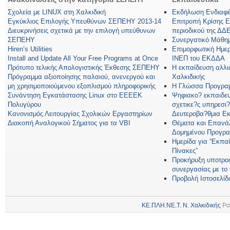
Σχολεία με LINUX στη Χαλκιδική
Εκδήλωση Ενδιαφέρ
Εγκύκλιος Επιλογής Υπευθύνων ΣΕΠΕΗΥ 2013-14
Επιτροπή Κρίσης 
Διευκρινήσεις σχετικά με την επιλογή υπεύθυνων
περιοδικού της ΔΔ
ΣΕΠΕΗΥ
Συνεργατικό Μάθη
Hiren’s Utilities
Επιμορφωτική Ημερ
Install and Update All Your Free Programs at Once
ΙΝΕΠ του ΕΚΔΔΑ
Πρότυπο τελικής Απολογιστικής Έκθεσης ΣΕΠΕΗΥ
Η εκπαίδευση αλλ
Πρόγραμμα αξιοποίησης παλαιού, ανενεργού και
Χαλκιδικής
μη χρησιμοποιούμενου εξοπλισμού πληροφορικής
Η Γλώσσα Προγραμ
Συνάντηση Εγκατάστασης Linux στο ΕΕΕΕΚ
Ψηφιακο? εκπαιδευ
Πολυγύρου
σχετικε?ς υπηρεσι?
Κανονισμός Λειτουργίας Σχολικών Εργαστηρίων
Δευτεροβα?θμια Ε
Διακοπή Αναλογικού Σήματος για τα VBI
Θέματα και Επανά
Δομημένου Προγρα
Ημερίδα για “Εκπα
Πίνακες”
Προκήρυξη υποτροφ
συνεργασίας με τ
Προβολή Ιστοσελίδ
ΚΕ.ΠΛΗ.ΝΕ.Τ. Ν. Χαλκιδικής
Po