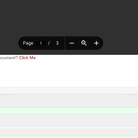
oc­u­ment?
Click Me