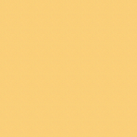
κατά κάποιο τρόπο τη
2
.
0121
Για το πράγμα 
σε καταστάσεις πραγ
όλες τις δυνατότητε
αντικείμενο έξω από 
με άλλα αντικείμενα
για το αντικείμενο Α 
να εμφανίζεται σε μ
Β. Αλλά αυτό δηλ. Το 
κατάσταση πραγμάτων
αναγκαίο. Άρα δεν εί
πράγμα έξω από τις 
άλλα πράγματα.
2
.
0122
Το πράγμα είν
να βρεθεί σ» ένα πλ
πραγμάτων αλλά αυτό
καθορίζεται απόλυτα 
μπορεί να βρεθεί ακρ
πραγμάτων και όχι σ
τρόπων με τους οποί