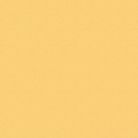
πειρασμούς τους οπο
1
.
13
Τα γεγονότα στο
κόσμος.
1
.
13
Ο κόσμος είναι τ
Λογικός χώρος είναι 
σύνολο των δυνατών
. Δηλ ο λογικός χώρο
οποία είναι πραγματι
μπορούσαν να υπάρξο
1
.
2
Ο κόσμος τεμαχίζ
1
.
2
Ο κόσμος είναι μι
1
.
21
Το ένα μπορεί ν
συμβαίνει και όλα τ
1
.
21
Τα γεγονότα είνα
κάποιο γεγονός συμβα
επηρεάζει τα άλλα γε
2
. Αυτό που συμβαίνε
ύπαρξη καταστάσεω