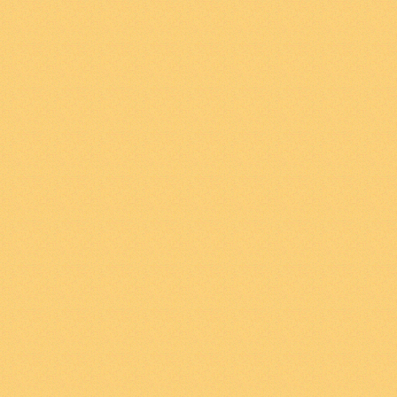
αντικείμενο με άλλα κα
. Πάρτε μια λέξη μόνη
σημασία της λέξης ‚α
από τις διάφορες δυν
αποτελεί μέρος των π
σημασία μιας λέξης α
προτάσεις στις οποίε
2
.
0123
Γνωρίζω το αντ
τις δυνατότητες εμφά
καταστάσεις πραγμάτω
αντικειμένου) “Όλες 
ανήκουν στην φύση το
την φύση του αντικει
Όλες αυτές οι δυνατό
2
.
01231
Η ουσία του α
σύνδεσης του με άλλα
Γνώση ενός αντικειμέ