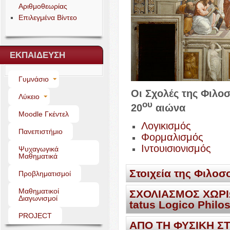
Αριθμοθεωρίας
Επιλεγμένα Βίντεο
ΕΚΠΑΙΔΕΥΣΗ
Γυμνάσιο
Οι Σχολές της Φιλο
Λύκειο
ου
20
αιώνα
Moo­dle Γκέντελ
Λογικισμός
Πανεπιστήμιο
Φορμαλισμός
Ιντουισιονισμός
Ψυχαγωγικά
Μαθηματικά
Στοιχεία της Φιλοσ
Προβληματισμοί
Μαθηματικοί
ΣΧΟΛΙΑΣΜΟΣ
ΧΩΡ
Στοιχεία της Φ
Διαγωνισμοί
ta­tus Logico Philo
PROJECT
ΑΠΟ
ΤΗ
ΦΥΣΙΚΗ
Σ
LUD­WI