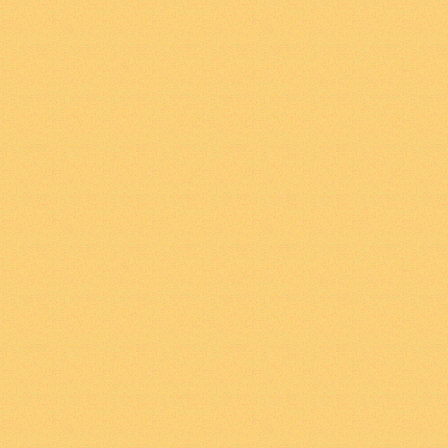
2
Το γεγονός είναι κά
καταστάσεις πραγμάτ
πραγμάτων είναι τα 
σύνθετο γεγονός αποτ
πραγμάτων.
2
.
01
Το ίδιο το απλό
πραγμάτων είναι μια
2
.
011
Είναι ουσιώδες 
μέρος μιας κατάστασ
αντικειμένου με την Αρ
δυνατότητα του να συ
πραγμάτων.
2
.
012
Στην λογική δεν
της απόλυτης αναγκα
Οι δυνατότητες σύνδε
ώστε να αποτελούν 
προϋπάρχουν στο ίδιο