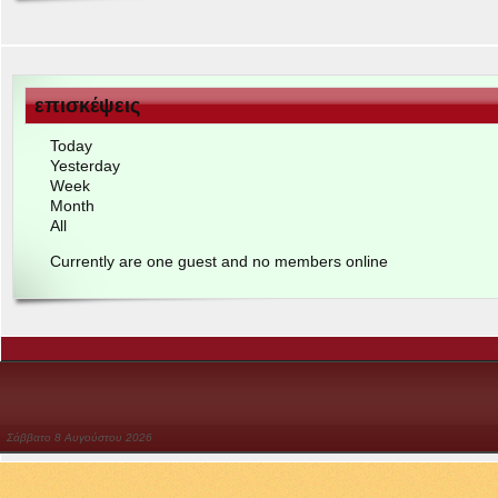
επισκέψεις
Today
Yes­ter­day
Week
Month
All
Cur­rently are one guest and no mem­bers online
Σάββατο
8
Αυγούστου
2026