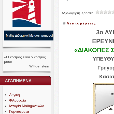
Αξιολόγηση Χρήστη:
Λεπτομέρειες
3
ο
ΛΥ
ΕΡΕΥΝ
«
ΔΙΑΚΟΠΕΣ
«Ο κόσμος είναι ο κόσμος
ΥΠΕΥΘΥ
μου»
Wittgenstein
Γρηγο
Κασαπ
ΑΓΑΠΗΜΕΝΑ
Λογική
Φιλοσοφία
Ιστορία Μαθηματικών
Γυμνάσματα