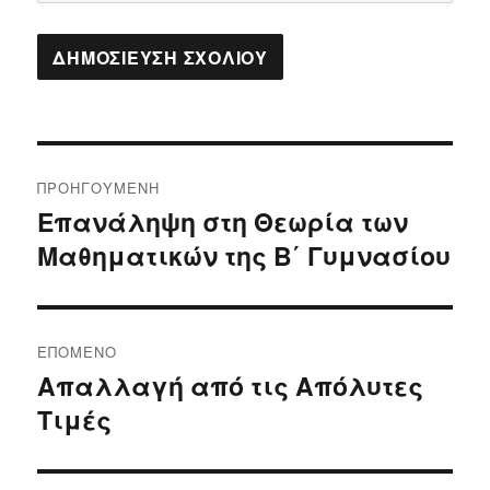
Πλοήγηση
ΠΡΟΗΓΟΎΜΕΝΗ
άρθρων
Επανάληψη στη Θεωρία των
Προηγούμενο
Μαθηματικών της Β΄ Γυμνασίου
άρθρο:
ΕΠΌΜΕΝΟ
Απαλλαγή από τις Απόλυτες
Επόμενο
Τιμές
άρθρο: