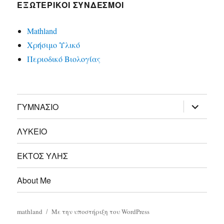
ΕΞΩΤΕΡΙΚΟΊ ΣΎΝΔΕΣΜΟΙ
Mathland
Χρήσιμο Υλικό
Περιοδικό Βιολογίας
επέκτασ
ΓΥΜΝΑΣΙΟ
του
μενού
απόγονο
ΛΥΚΕΙΟ
ΕΚΤΟΣ ΥΛΗΣ
About Me
mathland
Με την υποστήριξη του WordPress