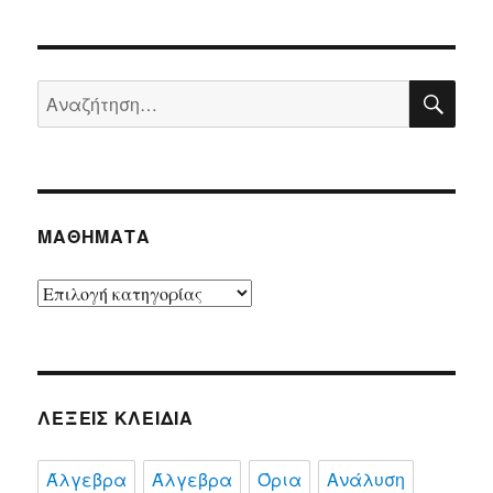
ΑΝ
Αναζήτηση
για:
ΜΑΘΉΜΑΤΑ
Μαθήματα
ΛΈΞΕΙΣ ΚΛΕΙΔΙΆ
Άλγεβρα
Άλγεβρα
Όρια
Ανάλυση