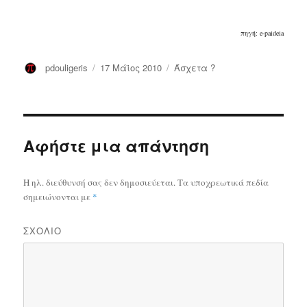
πηγή: e-paideia
Συντάκτης
pdouligeris
Δημοσιεύτηκε
17 Μάϊος 2010
Κατηγορίες
Άσχετα ?
την
Αφήστε μια απάντηση
Η ηλ. διεύθυνσή σας δεν δημοσιεύεται.
Τα υποχρεωτικά πεδία
σημειώνονται με
*
ΣΧΌΛΙΟ