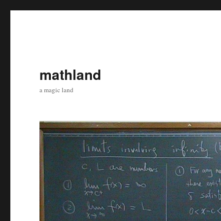
mathland
a magic land