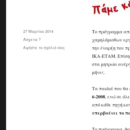
Δημοσιεύτηκε
27 Μαρτίου 2014
Το πρόγραμμα απε
την
Κατηγορίες
Άσχετα ?
χαμηλόμισθων ερ
Αφήστε το σχόλιό σας
στο
την έναρξη του π
Δωρεάν
ΙΚΑ-ΕΤΑΜ. Επίσης
κατασκήνωση
στα μητρώα ανέργ
για
παιδιά
μήνες.
Τα παιδιά που θα
6-2008
, ενώ σε όλ
από κάθε πηγή κα
υπερβαίνει το πο
Το πρόγραμμα, θα