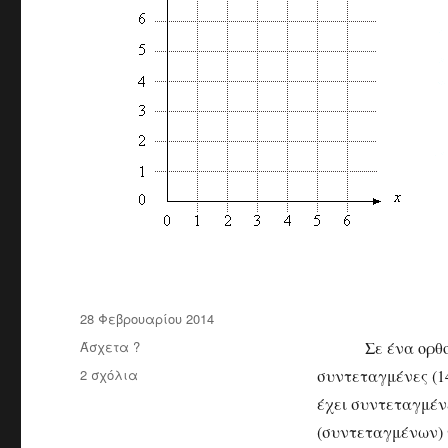
Δημοσιεύτηκε
28 Φεβρουαρίου 2014
την
Κατηγορίες
Άσχετα ?
Σε ένα ορθ
2 σχόλια
στο
συντεταγμένες (1
14η
έχει συντεταγμένε
Αγωνιστική
(συντεταγμένων)