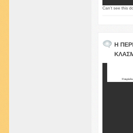
Can’t see this d
Η
ΠΕΡ
ΚΛΑΣ