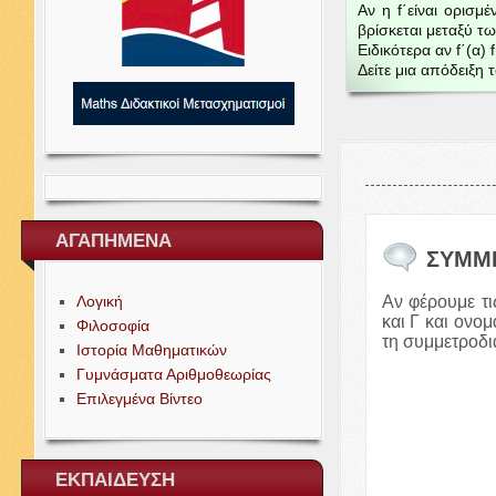
Αν η f΄είναι ορισμέ
βρίσκεται μεταξύ τω
Ειδικότερα αν f΄(α) 
Δείτε μια απόδειξη 
ΑΓΑΠΗΜΕΝΑ
ΣΥΜΜ
Αν φέρουμε τ
Λογική
και Γ και ονο
Φιλοσοφία
τη συμμετροδ
Ιστορία Μαθηματικών
Γυμνάσματα Αριθμοθεωρίας
Επιλεγμένα Βίντεο
ΕΚΠΑΙΔΕΥΣΗ