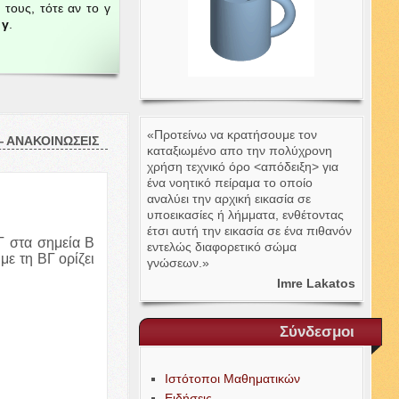
ύ τους, τότε αν το γ
 γ
.
«Προτείνω να κρατήσουμε τον
—
ΑΝΑΚΟΙΝΩΣΕΙΣ
καταξιωμένο απο την πολύχρονη
χρήση τεχνικό όρο <απόδειξη> για
ένα νοητικό πείραμα το οποίο
αναλύει την αρχική εικασία σε
υποεικασίες ή λήμματα, ενθέτοντας
έτσι αυτή την εικασία σε ένα πιθανόν
Γ
στα σημεία Β
εντελώς διαφορετικό σώμα
με τη
ΒΓ
ορίζει
γνώσεων.»
Imre Lakatos
Σύνδεσμοι
Ιστότοποι Μαθηματικών
Ειδήσεις