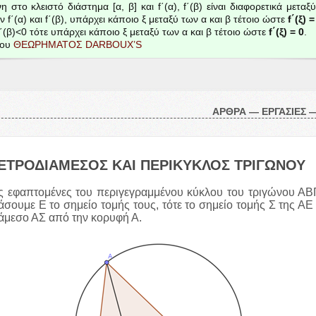
νη στο κλειστό διάστημα [α, β] και f΄(α), f΄(β) είναι διαφορετικά μεταξ
ν f΄(α) και f΄(β), υπάρχει κάποιο ξ μεταξύ των α και β τέτοιο ώστε
f΄(ξ) =
f΄(β)<
0
τότε υπάρχει κάποιο ξ μεταξύ των α και β τέτοιο ώστε
f΄(ξ) =
0
.
του
ΘΕΩΡΗΜΑΤΟΣ
DARBOUX
’S
ΑΡΘΡΑ
—
ΕΡΓΑΣΙΕΣ
ΕΤΡΟΔΙΑΜΕΣΟΣ
ΚΑΙ
ΠΕΡΙΚΥΚΛΟΣ
ΤΡΙΓΩΝΟΥ
ις εφαπτομένες του περιγεγραμμένου κύκλου του τριγώνου
ΑΒ
μάσουμε Ε το σημείο τομής τους, τότε το σημείο τομής Σ της
ΑΕ
ιάμεσο
ΑΣ
από την κορυφή Α.