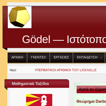
Gödel — Ιστότοπο
ΑΡΧΙΚΗ
ΓΚΕΝΤΕΛ
ΕΡΓΑΣΙΕΣ
ΕΚΠΑΙΔΕΥΣΗ
Νέα!
ΥΠΕΡΒΑΤΙΚΟΙ
ΑΡΙΘΜΟΙ
ΤΟΥ
LIOU­VILLE
Μαθηματικά Ταξίδια
Αυτό το ξέρατ
Θεώρημα Dar­b