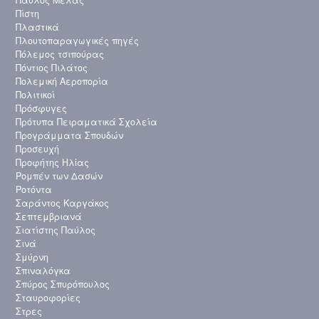
Παύλος Μελάς
Πίστη
Πλαστικά
Πλουτοπαραγωγικές πηγές
Πόλεμος τσιπούρας
Πόντιος Πιλάτος
Πολεμική Αεροπορία
Πολιτικοί
Πρόσφυγες
Πρότυπα Πειραματικά Σχολεία
Προγράμματα Σπουδών
Προσευχή
Προφήτης Ηλἰας
Ρομπέν των Δασών
Ροτόντα
Σαράντος Καργάκος
Σεπτεμβριανά
Σιατίστης Παύλος
Σινά
Σμύρνη
Σπιναλόγκα
Σπύρος Σπυρόπουλος
Σταυροφορίες
Στρες