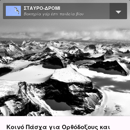
ΣΤΑΥΡΟ-ΔΡΟΜΙ
Βακτηρία γάρ ἐστι παιδεία βίου
Κοινό Πάσχα για Ορθόδοξους και