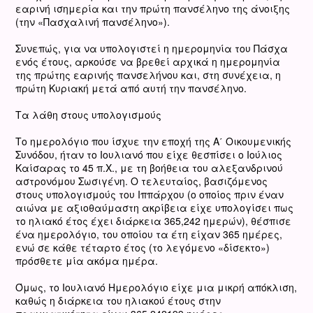
εαρινή ισημερία και την πρώτη πανσέληνο της άνοιξης
(την «Πασχαλινή πανσέληνο»).
Συνεπώς, για να υπολογιστεί η ημερομηνία του Πάσχα
ενός έτους, αρκούσε να βρεθεί αρχικά η ημερομηνία
της πρώτης εαρινής πανσελήνου και, στη συνέχεια, η
πρώτη Κυριακή μετά από αυτή την πανσέληνο.
Τα λάθη στους υπολογισμούς
Το ημερολόγιο που ίσχυε την εποχή της Α΄ Οικουμενικής
Συνόδου, ήταν το Ιουλιανό που είχε θεσπίσει ο Ιούλιος
Καίσαρας το 45 π.Χ., με τη βοήθεια του αλεξανδρινού
αστρονόμου Σωσιγένη. Ο τελευταίος, βασιζόμενος
στους υπολογισμούς του Ιππάρχου (ο οποίος πριν έναν
αιώνα με αξιοθαύμαστη ακρίβεια είχε υπολογίσει πως
το ηλιακό έτος έχει διάρκεια 365,242 ημερών), θέσπισε
ένα ημερολόγιο, του οποίου τα έτη είχαν 365 ημέρες,
ενώ σε κάθε τέταρτο έτος (το λεγόμενο «δίσεκτο»)
πρόσθετε μία ακόμα ημέρα.
Όμως, το Ιουλιανό Ημερολόγιο είχε μια μικρή απόκλιση,
καθώς η διάρκεια του ηλιακού έτους στην