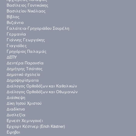
Βασίλειος Γοντικάκης
Βασιλείου Νικόλαος
Βίβλος
Βυζάντιο
Γαλάτεια-Γρηγοριἀδου Σουρέλη
Γερμανία
Γιάννης Γεωργάκης
Γιαγιάδες
Γρηγόριος Παλαμάς
ΔΕΠΥ
Δευτέρα Παρουσία
Δημήτρης Τσάτσος
Δημοτικό σχολείο
Δημοψηφίσματα
Διάλογος Ορθοδόξων και Καθολικών
Διάλογος Ορθοδόξων και Οθωμανών
Διάσκεψη
Δίκη Ιησού Χριστού
Διαδίκτυο
Δυσλεξία
Έρνεστ Χεμινγουέι
Έρχαρτ Κέστνερ (Erich Kästner)
Έφηβοι