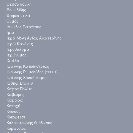
Θεσσαλονίκη
Θουκιδίδης
Θρησκευτικά
Θυμός
Ιάκωβος Πατάτσος
Ίμια
Ιερά Μονή Αγίας Αικατερίνης
Ιεροί Κανόνες
Ιεροσόλυμα
Ιερώνυμος
Ιλιάδα
Ιωάννης Καποδίστριας
Ιωάννης Ρωμανίδης (†2001)
Ιωάννης Χρυσόστομος
Ιωσήφ Στάλιν
Κάρτα Πολίτη
Καβάφης
Καμάρα
Κατοχή
Κνωσός
Κοκορέτσι
Κολοκοτρώνης θεόδωρος
Κορωνοϊός