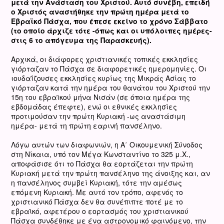
μετά την Ανάσταση του Χριστού. Αυτό συνέβη, επειδή
ο Χριστός αναστήθηκε την πρώτη ημέρα μετά το
Εβραϊκό Πάσχα, που έπεσε εκείνο το χρόνο Σάββατο
(το οποίο άρχιζε τότε -όπως και οι υπόλοιπες ημέρες-
στις 6 το απόγευμα της Παρασκευής).
Αρχικά, οι διάφορες χριστιανικές τοπικές εκκλησίες
γιόρταζαν το Πάσχα σε διαφορετικές ημερομηνίες. Οι
ιουδαΐζουσες εκκλησίες κυρίως της Μικράς Ασίας το
γιόρταζαν κατά την ημέρα του θανάτου του Χριστού την
15η του εβραϊκού μήνα Νισάν (σε όποια ημέρα της
εβδομάδας έπεφτε), ενώ οι εθνικές εκκλησίες
προτιμούσαν την πρώτη Κυριακή -ως αναστάσιμη
ημέρα- μετά τη πρώτη εαρινή πανσέληνο.
Λόγω αυτών των διαφωνιών, η Α΄ Οικουμενική Σύνοδος
στη Νίκαια, υπό τον Μέγα Κωνσταντίνο το 325 μ.Χ.,
αποφάσισε ότι το Πάσχα θα εορτάζεται την πρώτη
Κυριακή μετά την πρώτη πανσέληνο της άνοιξης και, αν
η πανσέληνος συμβεί Κυριακή, τότε την αμέσως
επόμενη Κυριακή. Με αυτό τον τρόπο, αφενός το
χριστιανικό Πάσχα δεν θα συνέπιπτε ποτέ με το
εβραϊκό, αφετέρου ο εορτασμός του χριστιανικού
Πάσχα συνδέθηκε με ένα αστρονομικό φαινόμενο, την