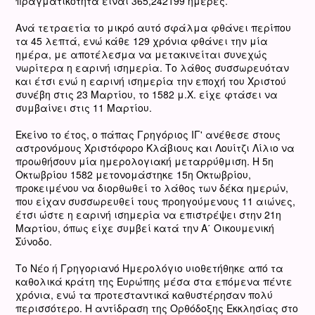
πραγματικότητα είναι 365,242199 ημέρες.
Ανά τετραετία το μικρό αυτό σφάλμα φθάνει περίπου
τα 45 λεπτά, ενώ κάθε 129 χρόνια φθάνει την μία
ημέρα, με αποτέλεσμα να μετακινείται συνεχώς
νωρίτερα η εαρινή ισημερία. Το λάθος συσσωρευόταν
και έτσι ενώ η εαρινή ισημερία την εποχή του Χριστού
συνέβη στις 23 Μαρτίου, το 1582 μ.Χ. είχε φτάσει να
συμβαίνει στις 11 Μαρτίου.
Εκείνο το έτος, ο πάπας Γρηγόριος ΙΓ' ανέθεσε στους
αστρονόμους Χριστόφορο Κλάβιους και Λουίτζι Λίλιο να
προωθήσουν μία ημερολογιακή μεταρρύθμιση. Η 5η
Οκτωβρίου 1582 μετονομάστηκε 15η Οκτωβρίου,
προκειμένου να διορθωθεί το λάθος των δέκα ημερών,
που είχαν συσσωρευθεί τους προηγούμενους 11 αιώνες,
έτσι ώστε η εαρινή ισημερία να επιστρέψει στην 21η
Μαρτίου, όπως είχε συμβεί κατά την Α΄ Οικουμενική
Σύνοδο.
Το Νέο ή Γρηγοριανό Ημερολόγιο υιοθετήθηκε από τα
καθολικά κράτη της Ευρώπης μέσα στα επόμενα πέντε
χρόνια, ενώ τα προτεσταντικά καθυστέρησαν πολύ
περισσότερο. Η αντίδραση της Ορθόδοξης Εκκλησίας στο