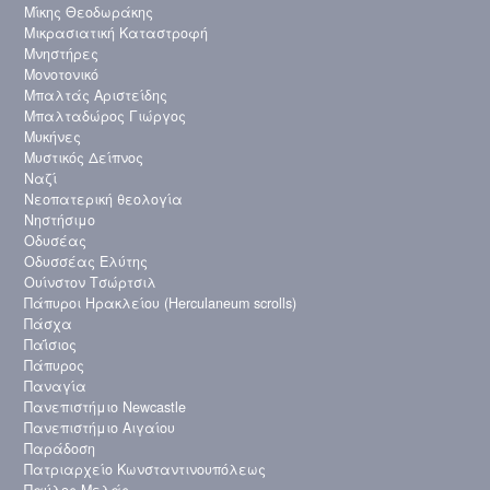
Μίκης Θεοδωράκης
Μικρασιατική Καταστροφή
Μνηστήρες
Μονοτονικό
Μπαλτάς Αριστείδης
Μπαλταδώρος Γιώργος
Μυκήνες
Μυστικός Δείπνος
Ναζί
Νεοπατερική θεολογία
Νηστήσιμο
Οδυσέας
Οδυσσέας Ελύτης
Ουίνστον Τσώρτσιλ
Πάπυροι Ηρακλείου (Herculaneum scrolls)
Πάσχα
Παΐσιος
Πάπυρος
Παναγία
Πανεπιστήμιο Newcastle
Πανεπιστήμιο Αιγαίου
Παράδοση
Πατριαρχείο Κωνσταντινουπόλεως