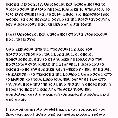
Πάσχα φέτος 2017, Ορθόδοξοι και Καθολικοί θα το
γιορτάσουν την ίδια ημέρα, Κυριακή 16 Απριλίου. Το
ίδιο είχε συμβεί και το 2014. Όμως, τις περισσότερες
φορές, τα δυο μεγάλα δόγματα της Χριστιανοσύνης
δεν γιορτάζουν μαζί τη μεγάλη αυτή εορτή.
Γιατί Ορθόδοξοι και Καθολικοί σπάνια γιορτάζουν
μαζί το Πάσχα
Όλα ξεκινούν από τις προγονικές ρίζες του
χριστιανισμού και τους Εβραίους, οι οποίοι
χρησιμοποιούσαν το σεληνιακό ημερολόγιο που
βασιζόταν στον κύκλο της Σελήνης. Γιόρταζαν το
Πάσχα -από την εβραϊκή λέξη «πεσάχ» που σημαίνει
«διέλευση» (το πέρασμα της Ερυθράς Θάλασσας από
το Μωυσή και τους Εβραίους που οδήγησε έξω από
την Αίγυπτο)- την 14η του μήνα Νισάν, η οποία ήταν η
μέρα της πρώτης εαρινής πανσελήνου, που
συμβαίνει κατά την εαρινή ισημερία ή αμέσως μετά
από αυτήν.
Η εαρινή ισημερία συνδέθηκε με τον εορτασμό του
Χριστιανικού Πάσχα από τα πρώτα κιόλας χρόνια