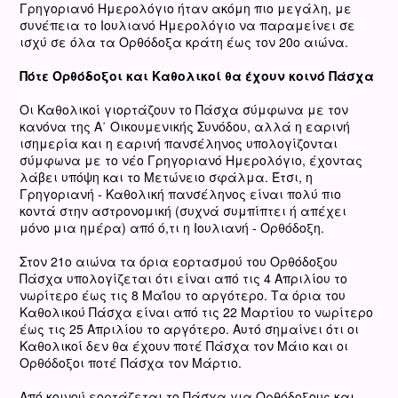
Γρηγοριανό Ημερολόγιο ήταν ακόμη πιο μεγάλη, με
συνέπεια το Ιουλιανό Ημερολόγιο να παραμείνει σε
ισχύ σε όλα τα Ορθόδοξα κράτη έως τον 20ο αιώνα.
Πότε Ορθόδοξοι και Καθολικοί θα έχουν κοινό Πάσχα
Οι Καθολικοί γιορτάζουν το Πάσχα σύμφωνα με τον
κανόνα της Α΄ Οικουμενικής Συνόδου, αλλά η εαρινή
ισημερία και η εαρινή πανσέληνος υπολογίζονται
σύμφωνα με το νέο Γρηγοριανό Ημερολόγιο, έχοντας
λάβει υπόψη και το Μετώνειο σφάλμα. Έτσι, η
Γρηγοριανή - Καθολική πανσέληνος είναι πολύ πιο
κοντά στην αστρονομική (συχνά συμπίπτει ή απέχει
μόνο μια ημέρα) από ό,τι η Ιουλιανή - Ορθόδοξη.
Στον 21ο αιώνα τα όρια εορτασμού του Ορθόδοξου
Πάσχα υπολογίζεται ότι είναι από τις 4 Απριλίου το
νωρίτερο έως τις 8 Μαΐου το αργότερο. Τα όρια του
Καθολικού Πάσχα είναι από τις 22 Μαρτίου το νωρίτερο
έως τις 25 Απριλίου το αργότερο. Αυτό σημαίνει ότι οι
Καθολικοί δεν θα έχουν ποτέ Πάσχα τον Μάιο και οι
Ορθόδοξοι ποτέ Πάσχα τον Μάρτιο.
Από κοινού εορτάζεται το Πάσχα για Ορθόδοξους και