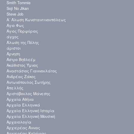
Smith Tommie
Soji No Jikan
Steve Job
Α´ Άλωση Κωνσταντινουπόλεως
Άγιο Φως
Άγιος Πορφύριος
άγχος
Άλωση της Πόλης
άριστοι
Άρνηση
Άστρο Βηθλεέμ
Ακάθιστος Ύμνος
Αναστάσιος Γιαννουλάτος
Ανδρέας Ζάκος
Αντωνόπουλος Σωτήρης
Απελλής
Αριστόβουλος Μάνεσης
Αρχαία Αθήνα
Αρχαία Ελληνικά
Αρχαία Ελληνική Ιστορία
Αρχαία Ελληνική Μουσική
Αρχαιολογία
Αρχιερέας Άννας
Αρχιερέας Καϊάφας