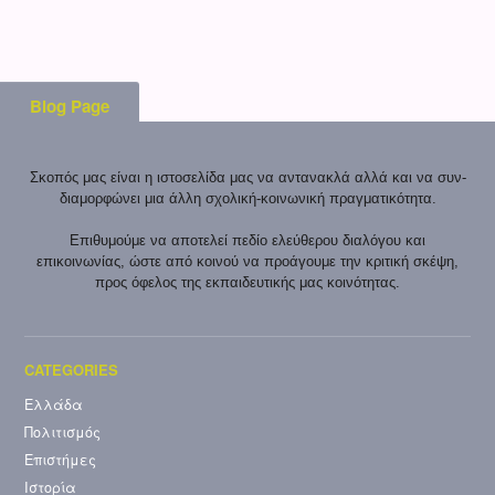
Blog Page
Σκοπός μας είναι η ιστοσελίδα μας να αντανακλά αλλά και να συν-
διαμορφώνει μια άλλη σχολική-κοινωνική πραγματικότητα.
Επιθυμούμε να αποτελεί πεδίο ελεύθερου διαλόγου και
επικοινωνίας, ώστε από κοινού να προάγουμε την κριτική σκέψη,
προς όφελος της εκπαιδευτικής μας κοινότητας.
Ελλάδα
Πολιτισμός
Επιστήμες
Ιστορία