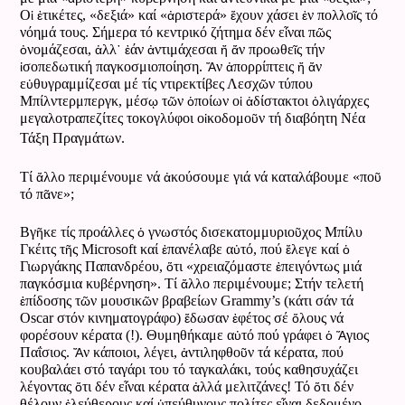
ἱ
ἐ
ἀ
ἔ
ἐ
ῖ
Ο
τικέτες, «δεξιά» καί «
ριστερά»
χουν χάσει
ν πολλο
ς τό
ἶ
ῶ
νόημά τους. Σήμερα τό κεντρικό ζήτημα δέν ε
ναι π
ς
ὀ
ἀ
᾽
ἐ
ἀ
ἤ
ἄ
ῖ
νομάζεσαι,
λλ
άν
ντιμάχεσαι
ν προωθε
ς τήν
ἰ
Ἄ
ἀ
ἤ
ἄ
σοπεδωτική παγκοσμιοποίηση.
ν
πορρίπτεις
ν
ὐ
ῶ
ε
θυγραμμίζεσαι μέ τίς ντιρεκτίβες Λεσχ
ν τύπου
ῳ
ῶ
ὁ
ἱ
ἀ
ὀ
Μπίλντερμπεργκ, μέσ
τ
ν
ποίων ο
δίστακτοι
λιγάρχες
ἰ
ῦ
μεγαλοτραπεζίτες τοκογλύφοι ο
κοδομο
ν τή διαβόητη Νέα
Τάξη Πραγμάτων.
ἄ
ἀ
ῦ
Τί
λλο περιμένουμε νά
κούσουμε γιά νά καταλάβουμε «πο
ᾶ
τό π
νε»;
ῆ
ὁ
ῦ
Βγ
κε τίς προάλλες
γνωστός δισεκατομμυριο
χος Μπίλυ
ῆ
ἐ
ὐ
ἔ
ὁ
Γκέιτς τ
ς Microsoft καί
πανέλαβε α
τό, πού
λεγε καί
ὅ
ἐ
Γιωργάκης Παπανδρέου,
τι «χρειαζόμαστε
πειγόντως μιά
ἄ
παγκόσμια κυβέρνηση». Τί
λλο περιμένουμε; Στήν τελετή
ἐ
ῶ
ῶ
πίδοσης τ
ν μουσικ
ν βραβείων Grammy’s (κάτι σάν τά
ἔ
ἐ
ὅ
Oscar στόν κινηματογράφο)
δωσαν
φέτος σέ
λους νά
ὐ
ὁ
Ἅ
φορέσουν κέρατα (!). Θυμηθήκαμε α
τό πού γράφει
γιος
Ἄ
ἀ
ῦ
Παΐσιος.
ν κάποιοι, λέγει,
ντιληφθο
ν τά κέρατα, πού
κουβαλάει στό ταγάρι του τό ταγκαλάκι, τούς καθησυχάζει
ὅ
ἶ
ἀ
ὅ
λέγοντας
τι δέν ε
ναι κέρατα
λλά μελιτζάνες! Τό
τι δέν
ἐ
ὑ
ἶ
θέλουν
λεύθερους καί
πεύθυνους πολίτες ε
ναι δεδομένο.