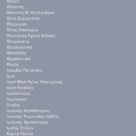
Ήρωες
Θάνατος
Θάνατος Μ. Αλεξάνδρου
Θεία Ευχαριστία
Θέρμανση
Θεϊκή Οικονομία
Θεολογική Σχολή Χάλκης
Θεοφάνεια
Θεσσαλονίκη
Θουκιδίδης
Θρησκευτικά
Θυμός
Ιάκωβος Πατάτσος
Ίμια
Ιερά Μονή Αγίας Αικατερίνης
Ιεροί Κανόνες
Ιεροσόλυμα
Ιερώνυμος
Ιλιάδα
Ιωάννης Καποδίστριας
Ιωάννης Ρωμανίδης (†2001)
Ιωάννης Χρυσόστομος
Ιωσήφ Στάλιν
Κάρτα Πολίτη