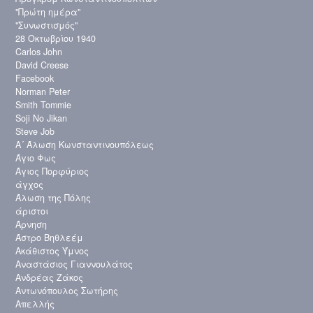
"Πρώτη ημέρα"
"Συνωστισμός"
28 Οκτωβρίου 1940
Carlos John
David Creese
Facebook
Norman Peter
Smith Tommie
Soji No Jikan
Steve Job
Α´ Άλωση Κωνσταντινουπόλεως
Άγιο Φως
Άγιος Πορφύριος
άγχος
Άλωση της Πόλης
άριστοι
Άρνηση
Άστρο Βηθλεέμ
Ακάθιστος Ύμνος
Αναστάσιος Γιαννουλάτος
Ανδρέας Ζάκος
Αντωνόπουλος Σωτήρης
Απελλής