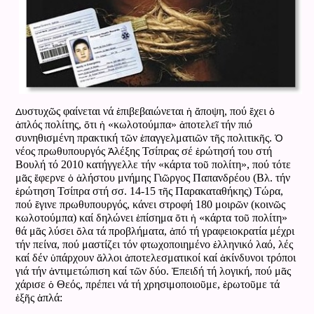
ῶ
ἐ
ἡ
ἄ
ἔ
ὁ
Δ
υστυχ
ς φαίνεται νά
πιβεβαιώνεται
ποψη, πού
χει
ἁ
ὅ
ἡ
ἀ
ῖ
πλός πολίτης,
τι
«κωλοτούμπα»
ποτελε
τήν πιό
ῶ
ἐ
ῶ
ῆ
ῆ
Ὁ
συνηθισμένη πρακτική τ
ν
παγγελματι
ν τ
ς πολιτικ
ς.
Ἀ
ἐ
νέος πρωθυπουργός
λέξης Τσίπρας σέ
ρώτησή του στή
ῦ
Βουλή τό 2010 κατήγγελλε τήν «κάρτα το
πολίτη», πού τότε
ᾶ
ἔ
ὁ
ἀ
ῶ
μ
ς
φερνε
λήστου μνήμης Γι
ργος Παπανδρέου (Βλ. τήν
ἐ
ῆ
ρώτηση Τσίπρα στή σσ. 14-15 τ
ς Παρακαταθήκης) Τώρα,
ἔ
ῶ
ῶ
πού
γινε πρωθυπουργός, κάνει στροφή 180 μοιρ
ν (κοιν
ς
ἐ
ὅ
ἡ
ῦ
κωλοτούμπα) καί δηλώνει
πίσημα
τι
«κάρτα το
πολίτη»
ᾶ
ὅ
ἀ
θά μ
ς λύσει
λα τά προβλήματα,
πό τή γραφειοκρατία μέχρι
ἑ
τήν πείνα, πού μαστίζει τόν φτωχοποιημένο
λληνικό λαό, λές
ὑ
ἄ
ἀ
ἀ
καί δέν
πάρχουν
λλοι
ποτελεσματικοί καί
κίνδυνοι τρόποι
ἀ
ῶ
Ἐ
ᾶ
γιά τήν
ντιμετώπιση καί τ
ν δύο.
πειδή τή λογική, πού μ
ς
ὁ
ῦ
ἐ
ῦ
χάρισε
Θεός, πρέπει νά τή χρησιμοποιο
με,
ρωτο
με τά
ἑ
ῆ
ἁ
ξ
ς
πλά: