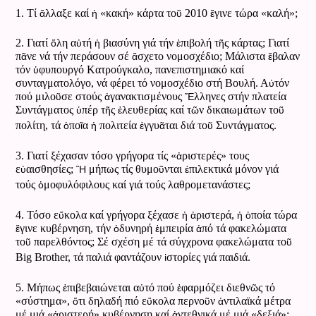
ἄ
ἡ
ῦ
ἔ
1. Τί
λλαξε καί
«κακή» κάρτα το
2010
γινε τώρα «καλή»;
ὅ
ὐ
ἡ
ἐ
ῆ
2. Γιατί
λη α
τή
βιασύνη γιά τήν
πιβολή τ
ς κάρτας; Γιατί
ᾶ
ἄ
ἔ
π
νε νά τήν περάσουν σέ
σχετο νομοσχέδιο; Μάλιστα
βαλαν
ὑ
τόν
φυπουργό Kατρούγκαλο, πανεπιστημιακό καί
ὐ
συνταγματολόγο, νά φέρει τό νομοσχέδιο στή Βουλή. Α
τόν
ῦ
ἀ
Ἕ
πού μιλο
σε στούς
γανακτισμένους
λληνες στήν πλατεία
ὑ
ῆ
ἐ
ῶ
ῦ
Συντάγματος
πέρ τ
ς
λευθερίας καί τ
ν δικαιωμάτων το
ὁ
ῖ
ἡ
ἐ
ᾶ
ῦ
πολίτη, τά
πο
α
πολιτεία
γγυ
ται διά το
Συντάγματος.
ἀ
3. Γιατί ξέχασαν τόσο γρήγορα τίς «
ριστερές» τους
ὐ
Ἤ
ῦ
ἐ
ε
αισθησίες;
μήπως τίς θυμο
νται
πιλεκτικά μόνον γιά
ὁ
τούς
μοφυλόφιλους καί γιά τούς λαθρομετανάστες;
ὔ
ἡ
ἀ
ἡ
ὁ
4. Τόσο ε
κολα καί γρήγορα ξέχασε
ριστερά,
ποία τώρα
ἔ
ὀ
ἐ
ἀ
γινε κυβέρνηση, τήν
δυνηρή
μπειρία
πό τά φακελώματα
ῦ
ῦ
το
παρελθόντος; Σέ σχέση μέ τά σύγχρονα φακελώματα το
ἱ
Big Brother, τά παλιά φαντάζουν
στορίες γιά παιδιά.
ἐ
ὐ
ἐ
ῶ
5. Μήπως
πιβεβαιώνεται α
τό πού
φαρμόζει διεθν
ς τό
ὅ
ὔ
ῦ
ἀ
«σύστημα»,
τι δηλαδή πιό ε
κολα περνo
ν
ντιλαϊκά μέτρα
ἀ
ἀ
μέ μιά «
ριστερή» κυβέρνηση καί
ντεθνικά μέ μιά «δεξιά»;