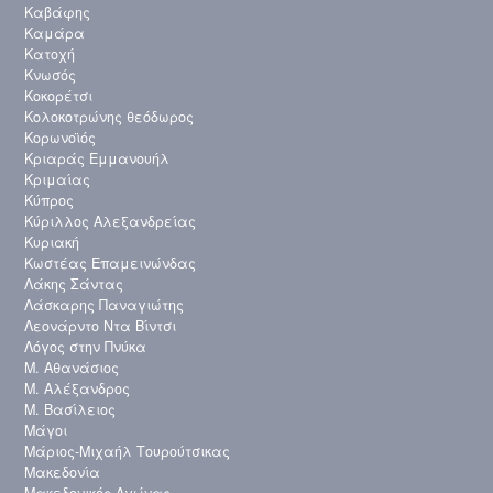
Καβάφης
Καμάρα
Κατοχή
Κνωσός
Κοκορέτσι
Κολοκοτρώνης θεόδωρος
Κορωνοϊός
Κριαράς Εμμανουήλ
Κριμαίας
Κύπρος
Κύριλλος Αλεξανδρείας
Κυριακή
Κωστέας Επαμεινώνδας
Λάκης Σάντας
Λάσκαρης Παναγιώτης
Λεονάρντο Ντα Βίντσι
Λόγος στην Πνύκα
Μ. Αθανάσιος
Μ. Αλέξανδρος
Μ. Βασίλειος
Μάγοι
Μάριος-Μιχαήλ Τουρούτσικας
Μακεδονία
Μακεδονικός Αγώνας