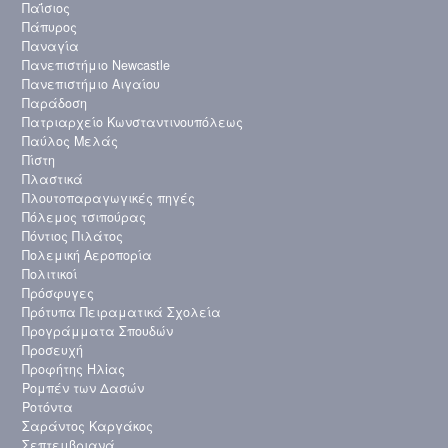
Παΐσιος
Πάπυρος
Παναγία
Πανεπιστήμιο Newcastle
Πανεπιστήμιο Αιγαίου
Παράδοση
Πατριαρχείο Κωνσταντινουπόλεως
Παύλος Μελάς
Πίστη
Πλαστικά
Πλουτοπαραγωγικές πηγές
Πόλεμος τσιπούρας
Πόντιος Πιλάτος
Πολεμική Αεροπορία
Πολιτικοί
Πρόσφυγες
Πρότυπα Πειραματικά Σχολεία
Προγράμματα Σπουδών
Προσευχή
Προφήτης Ηλἰας
Ρομπέν των Δασών
Ροτόντα
Σαράντος Καργάκος
Σεπτεμβριανά