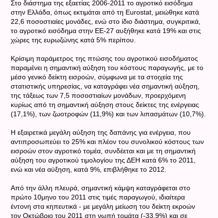
Στο διάστημα της εξαετίας 2006-2011 το αγροτικό εισόδημα
στην Ελλάδα, όπως εκτιμάται από τη Eurostat, μειώθηκε κατά
22,6 ποσοστιαίες μονάδες, ενώ στο ίδιο διάστημα, συγκριτικά,
το αγροτικό εισόδημα στην ΕΕ-27 αυξήθηκε κατά 19% και στις
χώρες της ευρωζώνης κατά 5% περίπου.
Κρίσιμη παράμετρος της πτώσης του αγροτικού εισοδήματος
παραμένει η σημαντική αύξηση του κόστους παραγωγής, με το
μέσο γενικό δείκτη εισροών, σύμφωνα με τα στοιχεία της
στατιστικής υπηρεσίας, να καταγράφει νέα σημαντική αύξηση,
της τάξεως των 7,5 ποσοστιαίων μονάδων, προερχόμενη
κυρίως από τη σημαντική αύξηση στους δείκτες της ενέργειας
(17,1%), των ζωοτροφών (11,9%) και των λιπασμάτων (10,7%).
Η εξαιρετικά μεγάλη αύξηση της δαπάνης για ενέργεια, που
αντιπροσωπεύει το 25% και πλέον του συνολικού κόστους των
εισροών στον αγροτικό τομέα, συνδέεται και με τη σημαντική
αύξηση του αγροτικού τιμολογίου της ΔΕΗ κατά 6% το 2011,
ενώ και νέα αύξηση, κατά 9%, επιβλήθηκε το 2012.
Από την άλλη πλευρά, σημαντική κάμψη καταγράφεται στο
πρώτο 10μηνο του 2011 στις τιμές παραγωγού, ιδιαίτερα
έντονη στα κηπευτικά - με μεγάλη μείωση του δείκτη εκροών
τον Οκτώβριο του 2011 στη νωπή τομάτα (-33,9%) και σε