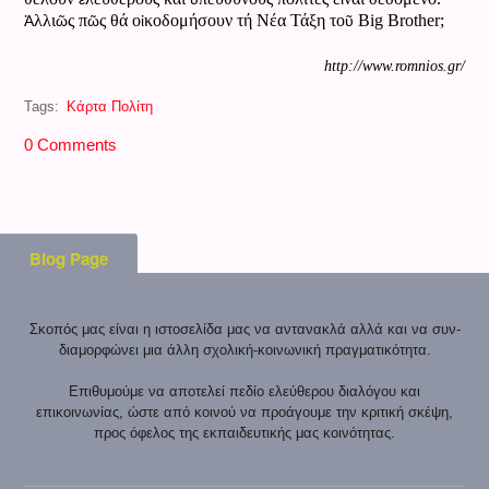
Ἀ
ῶ
ῶ
ἰ
ῦ
λλι
ς π
ς θά ο
κοδομήσουν τή Νέα Τάξη το
Big Brother;
http://www.romnios.gr/
Tags:
Κάρτα Πολίτη
0 Comments
Blog Page
Σκοπός μας είναι η ιστοσελίδα μας να αντανακλά αλλά και να συν-
διαμορφώνει μια άλλη σχολική-κοινωνική πραγματικότητα.
Επιθυμούμε να αποτελεί πεδίο ελεύθερου διαλόγου και
επικοινωνίας, ώστε από κοινού να προάγουμε την κριτική σκέψη,
προς όφελος της εκπαιδευτικής μας κοινότητας.