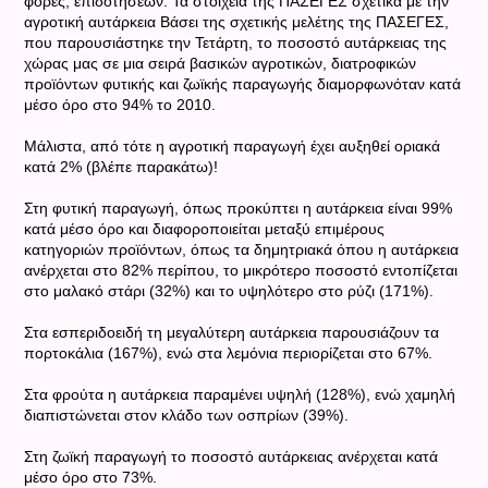
φορές, επιδοτήσεων. Τα στοιχεία της ΠΑΣΕΓΕΣ σχετικά με την
αγροτική αυτάρκεια Βάσει της σχετικής μελέτης της ΠΑΣΕΓΕΣ,
που παρουσιάστηκε την Τετάρτη, το ποσοστό αυτάρκειας της
χώρας μας σε μια σειρά βασικών αγροτικών, διατροφικών
προϊόντων φυτικής και ζωϊκής παραγωγής διαμορφωνόταν κατά
μέσο όρο στο 94% το 2010.
Μάλιστα, από τότε η αγροτική παραγωγή έχει αυξηθεί οριακά
κατά 2% (βλέπε παρακάτω)!
Στη φυτική παραγωγή, όπως προκύπτει η αυτάρκεια είναι 99%
κατά μέσο όρο και διαφοροποιείται μεταξύ επιμέρους
κατηγοριών προϊόντων, όπως τα δημητριακά όπου η αυτάρκεια
ανέρχεται στο 82% περίπου, το μικρότερο ποσοστό εντοπίζεται
στο μαλακό στάρι (32%) και το υψηλότερο στο ρύζι (171%).
Στα εσπεριδοειδή τη μεγαλύτερη αυτάρκεια παρουσιάζουν τα
πορτοκάλια (167%), ενώ στα λεμόνια περιορίζεται στο 67%.
Στα φρούτα η αυτάρκεια παραμένει υψηλή (128%), ενώ χαμηλή
διαπιστώνεται στον κλάδο των οσπρίων (39%).
Στη ζωϊκή παραγωγή το ποσοστό αυτάρκειας ανέρχεται κατά
μέσο όρο στο 73%.