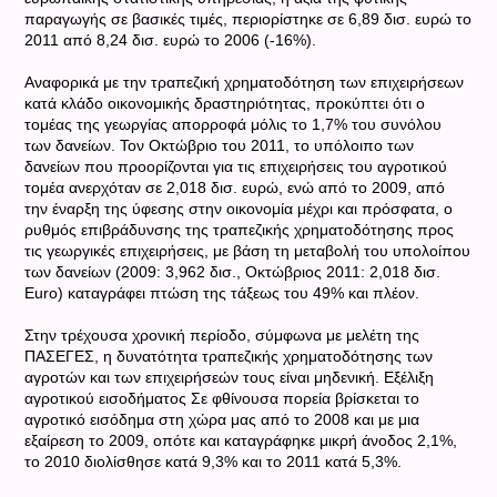
παραγωγής σε βασικές τιμές, περιορίστηκε σε 6,89 δισ. ευρώ το
2011 από 8,24 δισ. ευρώ το 2006 (-16%).
Αναφορικά με την τραπεζική χρηματοδότηση των επιχειρήσεων
κατά κλάδο οικονομικής δραστηριότητας, προκύπτει ότι ο
τομέας της γεωργίας απορροφά μόλις το 1,7% του συνόλου
των δανείων. Τον Οκτώβριο του 2011, το υπόλοιπο των
δανείων που προορίζονται για τις επιχειρήσεις του αγροτικού
τομέα ανερχόταν σε 2,018 δισ. ευρώ, ενώ από το 2009, από
την έναρξη της ύφεσης στην οικονομία μέχρι και πρόσφατα, ο
ρυθμός επιβράδυνσης της τραπεζικής χρηματοδότησης προς
τις γεωργικές επιχειρήσεις, με βάση τη μεταβολή του υπολοίπου
των δανείων (2009: 3,962 δισ., Οκτώβριος 2011: 2,018 δισ.
Euro) καταγράφει πτώση της τάξεως του 49% και πλέον.
Στην τρέχουσα χρονική περίοδο, σύμφωνα με μελέτη της
ΠΑΣΕΓΕΣ, η δυνατότητα τραπεζικής χρηματοδότησης των
αγροτών και των επιχειρήσεών τους είναι μηδενική. Εξέλιξη
αγροτικού εισοδήματος Σε φθίνουσα πορεία βρίσκεται το
αγροτικό εισόδημα στη χώρα μας από το 2008 και με μια
εξαίρεση το 2009, οπότε και καταγράφηκε μικρή άνοδος 2,1%,
το 2010 διολίσθησε κατά 9,3% και το 2011 κατά 5,3%.