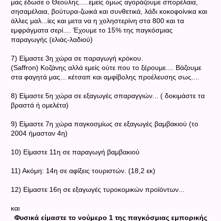
μας έδωσε ο Θεούλης.....εμείς όμως αγοράζουμε σπορέλαια,
σησαμέλαια, βούτυρα-ζωικά και συνθετικά, λάδι κοκοφοίνικα και
άλλες μαλ...ίες και μετα να η χοληστερίνη στα 800 και τα
εμφράγματα σερί.... Έχουμε το 15% της παγκόσμιας
παραγωγής (ελιάς-λαδιού)
7) Είμαστε 3η χώρα σε παραγωγή κρόκου.
(Saffron) Κοζάνης αλλά εμείς ούτε που το ξέρουμε.... Βάζουμε
στα φαγητά μας... κέτσαπ και αμφίβολης προέλευσης σως....
8) Είμαστε 5η χώρα σε εξαγωγές σπαραγγιών... ( δοκιμάστε τα
βραστά ή ομελέτα)
9) Είμαστε 7η χώρα παγκοσμίως σε εξαγωγές βαμβακιού (τo
2004 ήμασταν 4η)
10) Είμαστε 11η σε παραγωγή βαμβακιού
11) Ακόμη: 14η σε αφίξεις τουριστών. (18,2 εκ)
12) Είμαστε 16η σε εξαγωγές τυροκομικών προϊόντων...
και
Φυσικά είμαστε το νούμερο 1 της παγκόσμιας εμπορικής