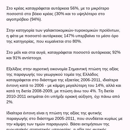
Στο κρέας καταγράφεται αυτάρκεια 56%, με το μικρότερο
ποσοστό στο βόειο κρέας (30% και το υψηλότερο στο
αιγοπρόβειο (94%).
Στην κατηγορία των γαλακτοκομικών-τυροκομικών προϊόντων,
η φέτα με ποσοστό αυτάρκειας 147% υπερβαίνει το μέσο όρο
της κατηγορίας, που κυμαίνεται στο 80%.
Στο μέλι και στα αυγά, καταγράφεται ποσοστό αυτάρκειας 92%
και 91% αντίστοιχα.
Εξελίξεις στην αγροτική οικονομία Σημαντική πτώση της αξίας
της παραγωγής του γεωργικού τομέα της Ελλάδος
καταγράφεται στο διάστημα της εξαετίας 2006-2011, ιδιαίτερα
έντονη κατά το 2006 - με κάμψη μεγαλύτερη του 14%, αλλά και
κατά τη διετία 2008-2009, με πτώση άνω του 4%. Τη διετία
2010-2011 εκτιμάται ότι υπήρξε οριακή αύξηση, όχι πάνω από
2%.
Ιδιαίτερα έντονη είναι η πτώση της αξίας της φυτικής
παραγωγής στο διάστημα 2005-2011, που συνδέεται κυρίως με
την κάμψη των τιμών παραγωγού. Βάσει εκτιμήσεων της
ευρωπαϊκής στατιστικής υπηρεσίας, η αξία της φυτικής