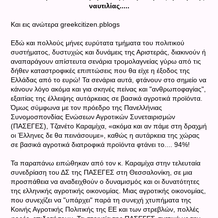
ναυτιλίας.....
Και εις ανώτερα greekcitizen.pblogs
Εδώ και πολλούς μήνες ευρύτατα τμήματα του πολιτικού
συστήματος, δυστυχώς και δυνάμεις της Αριστεράς, διακινούν ή
αναπαράγουν απίστευτα σενάρια τρομολαγνείας γύρω από τις
δήθεν καταστροφικές επιπτώσεις που θα είχε η έξοδος της
Ελλάδας από το ευρώ! Τα σενάρια αυτά, φτάνουν στο σημείο να
κάνουν λόγο ακόμα και για σκηνές πείνας και "ανθρωποφαγίας",
εξαιτίας της έλλειψης αυτάρκειας σε βασικά αγροτικά προϊόντα.
Όμως σύμφωνα με τον πρόεδρο της Πανελλήνιας
Συνομοσπονδίας Ενώσεων Αγροτικών Συνεταιρισμών
(ΠΑΣΕΓΕΣ), Τζανέτο Καραμίχα, «ακόμα και αν πάμε στη δραχμή
οι Έλληνες δε θα πεινάσουμε», καθώς η αυτάρκεια της χώρας
σε βασικά αγροτικά διατροφικά προϊόντα φτάνει το.... 94%!
Τα παραπάνω ειπώθηκαν από τον κ. Καραμίχα στην τελευταία
συνεδρίαση του ΔΣ της ΠΑΣΕΓΕΣ στη Θεσσαλονίκη, σε μια
προσπάθεια να αναδειχθούν ο δυναμισμός και οι δυνατότητες
της ελληνικής αγροτικής οικονομίας. Μιας αγροτικής οικονομίας,
που συνεχίζει να "υπάρχει" παρά τη συνεχή χτυπήματα της
Κοινής Αγροτικής Πολιτικής της ΕΕ και των στρεβλών, πολλές