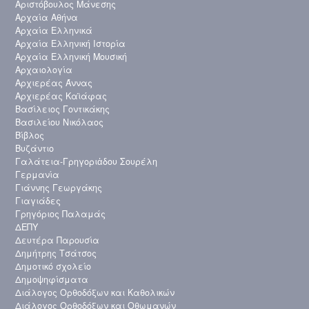
Αριστόβουλος Μάνεσης
Αρχαία Αθήνα
Αρχαία Ελληνικά
Αρχαία Ελληνική Ιστορία
Αρχαία Ελληνική Μουσική
Αρχαιολογία
Αρχιερέας Άννας
Αρχιερέας Καϊάφας
Βασίλειος Γοντικάκης
Βασιλείου Νικόλαος
Βίβλος
Βυζάντιο
Γαλάτεια-Γρηγοριἀδου Σουρέλη
Γερμανία
Γιάννης Γεωργάκης
Γιαγιάδες
Γρηγόριος Παλαμάς
ΔΕΠΥ
Δευτέρα Παρουσία
Δημήτρης Τσάτσος
Δημοτικό σχολείο
Δημοψηφίσματα
Διάλογος Ορθοδόξων και Καθολικών
Διάλογος Ορθοδόξων και Οθωμανών