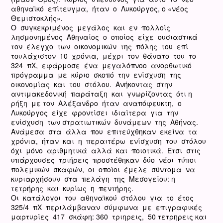
αθηναϊκό επίτευγμα, ήταν ο Λυκούργος, ο «νέος
Θεμιστοκλής».
Ο συγκεκριμένος μεγάλος και εν πολλοίς
λησμονημένος Αθηναίος ο οποίος είχε ουσιαστικά
τον έλεγχο των οικονομικών της πόλης του επί
τουλάχιστον 10 χρόνια, μέχρι τον θάνατο του το
324 πΧ, εφάρμοσε ένα μεγαλόπνοο ανορθωτικό
πρόγραμμα με κύριο σκοπό την ενίσχυση της
οικονομίας και του στόλου. Ανήκοντας στην
αντιμακεδονική παράταξη και γνωρίζοντας ότι η
ρήξη με τον Αλέξανδρο ήταν αναπόφευκτη, ο
Λυκούργος είχε φροντίσει ιδιαίτερα για την
ενίσχυση των στρατιωτικών δυνάμεων της Αθήνας.
Ανάμεσα στα άλλα που επιτεύχθηκαν εκείνα τα
χρόνια, ήταν και η περαιτέρω ενίσχυση του στόλου
όχι μόνο αριθμητικά αλλά και ποιοτικά. Έτσι στις
υπάρχουσες τριήρεις προστέθηκαν δύο νέοι τύποι
πολεμικών σκαφών, οι οποίοι έμελε σύντομα να
κυριαρχήσουν στα πελάγη της Μεσογείου: η
τετρήρης και κυρίως η πεντήρης.
Οι κατάλογοι του αθηναϊκού στόλου για το έτος
325/4 πΧ περιλάμβαναν σύμφωνα με επιγραφικές
μαρτυρίες 417 σκάφη: 360 τριηρεις, 50 τετρηρεις και