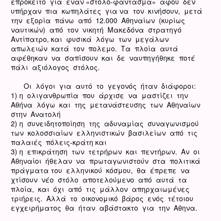
επρόκειτο για έναν «στόλο-φάντασμα» αφού δεν
υπήρχαν πια κωπηλάτες για να τον κινήσουν, μετά
την εξορία πάνω από 12.000 Αθηναίων (κυρίως
ναυτικών) από τον νικητή Μακεδόνα στρατηγό
Αντίπατρο, και φυσικά λόγω των μεγάλων
απωλειών κατά τον πολεμο. Τα πλοία αυτά
αφέθηκαν να σαπίσουν και δε ναυπηγήθηκε ποτέ
πάλι αξιόλογος στόλος.
Οι λόγοι για αυτό το γεγονός ήταν διάφοροι:
1) η ολιγανθρωπία που άρχισε να μαστίζει την
Αθήνα λόγω και της μετανάστευσης των Αθηναίων
στην Ανατολή
2) η συνειδητοποίηση της αδυναμίας συναγωνισμού
των κολοσσιαίων ελληνιστικών βασιλείων από τις
παλαιές πόλεις-κράτη και
3) η επικράτηση των τετρήρων και πεντήρων. Αν οι
Αθηναίοι ήθελαν να πρωταγωνιστούν στα πολιτικά
πράγματα του ελληνικού κόσμου, θα έπρεπε να
χτίσουν νέο στόλο αποτελούμενο από αυτά τα
πλοία, και όχι από τις μάλλον απηρχαιωμένες
τριήρεις. Αλλά το οικονομικό βάρος ενός τέτοιου
εγχειρήματος θα ήταν αβάστακτο για την Αθηνα.