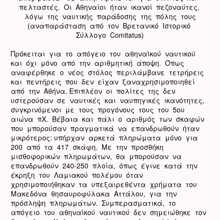
πελταστές. Οι Αθηναίοι ήταν ικανοί πεζοναύτες,
λόγω της ναυτικής παράδοσης της πόλης τους
(αναπαράσταση από τον Βρετανικό Ιστορικό
Σύλλογο Comitatus)
Πρόκειται για το απόγειο του αθηναϊκού ναυτικού
και όχι μόνο από την αριθμητική άποψη. Όπως
αναφέρθηκε ο νέος στόλος περιλάμβανε τετρήρεις
και πεντήρεις που δεν είχαν ξαναχρησιμοποιηθεί
από την Αθήνα. Επιπλέον οι πολίτες της δεν
υστερούσαν σε ναυτικές και ναυπηγικές ικανότητες,
συγκρινόμενοι με τους προγόνους τους του 5ου
αιώνα πΧ. Βέβαια και πάλι ο αριθμός των σκαφών
που μπορούσαν πραγματικά να επανδρωθούν ήταν
μικρότερος: υπήρχαν αρκετά πληρώματα μόνο για
200 από τα 417 σκάφη. Με την προσθήκη
μισθοφορικών πληρωμάτων, θα μπορούσαν να
επανδρωθούν 240-250 πλοία, όπως έγινε κατά την
έκρηξη του Λαμιακού πολέμου όταν
χρησιμοποιήθηκαν τα υπεξαιρεθέντα χρήματα του
Μακεδόνα θησαυροφύλακα Αττάλου, για την
πρόσληψη πληρωμάτων. Συμπερασματικά, το
απόγειο του αθηναϊκού ναυτικού δεν σημειώθηκε τον