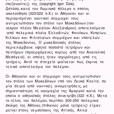
(πεζοναύτες) της (copyright: Igor Dzis).
Ωστόσο, κατά τον Λαμιακό πόλεμο ο οποίος
ακολούθησε (323/322 π.Χ.) οι Αθηναίοι και οι
περιορισμένοι ναυτικοί σύμμαχοι τους
αντιμετώπισαν τον στόλο των Μακεδόνων (του
νεκρού πλέον Μεγάλου Αλεξάνδρου), αποτελούμενο
από πολεμικά πλοία Ελλαδιτών, Φοινίκων, Κυπρίων,
Κιλίκων και Φιλισταίων συμμάχων και υποτελών
της Μακεδονίας. Ο μακεδονικός στόλος
περιελάμβανε υψηλό ποσοστό τετρήρων και
πεντήρων (προερχόμενες κυρίως από την Ανατολική
Μεσόγειο), οι οποίες ήταν ισχυρότερες από τις
τριήρεις. Αυτό το στοιχείο φαίνεται πως έκρινε το
τελικό αποτέλεσμα του πολέμου.
Οι Αθηναίοι και οι σύμμαχοι τους αντιμετώπισαν
τον στόλο των Μακεδόνων υπό τον Λευκό Κλείτο, σε
μία σειρά από ναυτικές αναμετρήσεις, με
σημαντικότερη τη ναυμαχία της Αμοργού κατά την
οποία ο αθηναϊκός στόλος συνετρίβη (322 π.Χ.). Μετά
το τέλος του πολέμου, περίπου 200-250 πολεμικά
σκάφη της Αθήνας (πιθανώς μόνο τριήρεις) είχαν
μείνει στους νεωσοίκους της Αττικής. Αλλά