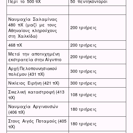
Περί το 500 πΧ
50 πεντηκόντοροι
Ναυμαχία Σαλαμίνας
480 πΧ (μαζί με τους
200 τριήρεις
Αθηναίους κληρούχους
στη Χαλκίδα)
468 πΧ
200 τριήρεις
Μετά την αποτυχημένη
200 τριήρεις
εκστρατεία στην Αίγυπτο
Αρχή Πελοποννησιακού
300 τριήρεις
πολέμου (431 πΧ)
Νικίειος Ειρήνη (421 πΧ)
300 τριήρεις
Σικελική καταστροφή (413
108 τριήρεις
πΧ)
Ναυμαχία Αργινουσών
180 τριήρεις
(406 πΧ)
Στους Αιγός Ποταμούς (405
180 τριήρεις
πΧ)