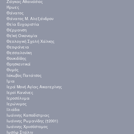
Ζάγκας Αθανάσιος
Ήρωες
Θάνατος
Θάνατος Μ. Αλεξάνδρου
Θεία Ευχαριστία
Θέρμανση
Θεϊκή Οικονομία
Θεολογική Σχολή Χάλκης
Θεοφάνεια
Θεσσαλονίκη
Θουκιδίδης
Θρησκευτικά
Θυμός
Ιάκωβος Πατάτσος
Ίμια
Ιερά Μονή Αγίας Αικατερίνης
Ιεροί Κανόνες
Ιεροσόλυμα
Ιερώνυμος
Ιλιάδα
Ιωάννης Καποδίστριας
Ιωάννης Ρωμανίδης (†2001)
Ιωάννης Χρυσόστομος
Ιωσήφ Στάλιν