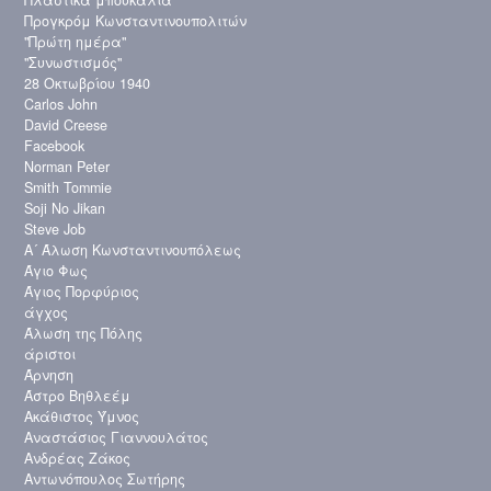
Προγκρόμ Κωνσταντινουπολιτών
"Πρώτη ημέρα"
"Συνωστισμός"
28 Οκτωβρίου 1940
Carlos John
David Creese
Facebook
Norman Peter
Smith Tommie
Soji No Jikan
Steve Job
Α´ Άλωση Κωνσταντινουπόλεως
Άγιο Φως
Άγιος Πορφύριος
άγχος
Άλωση της Πόλης
άριστοι
Άρνηση
Άστρο Βηθλεέμ
Ακάθιστος Ύμνος
Αναστάσιος Γιαννουλάτος
Ανδρέας Ζάκος
Αντωνόπουλος Σωτήρης