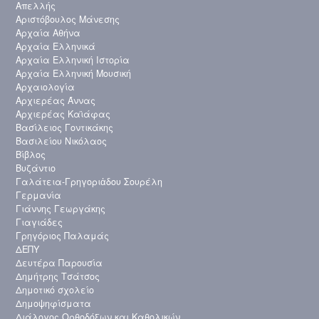
Απελλής
Αριστόβουλος Μάνεσης
Αρχαία Αθήνα
Αρχαία Ελληνικά
Αρχαία Ελληνική Ιστορία
Αρχαία Ελληνική Μουσική
Αρχαιολογία
Αρχιερέας Άννας
Αρχιερέας Καϊάφας
Βασίλειος Γοντικάκης
Βασιλείου Νικόλαος
Βίβλος
Βυζάντιο
Γαλάτεια-Γρηγοριἀδου Σουρέλη
Γερμανία
Γιάννης Γεωργάκης
Γιαγιάδες
Γρηγόριος Παλαμάς
ΔΕΠΥ
Δευτέρα Παρουσία
Δημήτρης Τσάτσος
Δημοτικό σχολείο
Δημοψηφίσματα
Διάλογος Ορθοδόξων και Καθολικών