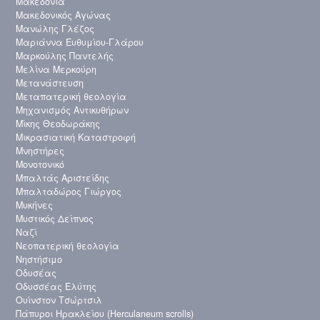
Μακεδονία
Μακεδονικός Αγώνας
Μανώλης Γλέζος
Μαριάννα Ευθυμίου-Γλάρου
Μαρκούλης Παντελής
Μελίνα Μερκούρη
Μετανάστευση
Μεταπατερική θεολογία
Μηχανισμός Αντικυθήρων
Μίκης Θεοδωράκης
Μικρασιατική Καταστροφή
Μνηστήρες
Μονοτονικό
Μπαλτάς Αριστείδης
Μπαλταδώρος Γιώργος
Μυκήνες
Μυστικός Δείπνος
Ναζί
Νεοπατερική θεολογία
Νηστήσιμο
Οδυσέας
Οδυσσέας Ελύτης
Ουίνστον Τσώρτσιλ
Πάπυροι Ηρακλείου (Herculaneum scrolls)