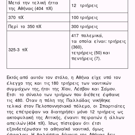
Μετά την τελική ήττα
12 τριήρεις
της Αθήνας (404 πΧ)
370 πΧ
100 τριήρεις
Περί το 350 πΧ
300 τριήρεις
417 πολεμικά,
τα οποία είναι: τριήρεις
(360),
325-3 πΧ
τετρήρεις (50) και
πεντήρεις (7).
Εκτός από αυτόν τον στόλο, η Αθήνα είχε υπό τον
έλεγχο της και τις 180 τριήρεις των ναυτικών
συμμάχων της, ήτοι της Χίου, Λέσβου και Σάμου.
Έτσι το σύνολο των τριήρων που διέθετε έφθανε
τις 480. Όταν η πόλη της Παλλάδας νικήθηκε
τελικά στον Πελοποννησιακό πόλεμο, οι Σπαρτιάτες
της επέτρεψαν να διατηρήσει μόνο 12 τριήρεις ως
ακτοφυλακή της Αττικής, έναντι πειρατών ή άλλων
απειλών (404 πΧ). Ίσως πίστεψαν ότι έτσι
εξουδετέρωσαν το αθηναϊκό ναυτικό, όμως
έσφαλαν. Η θαλάσσια δύναμη της Αθήνας δεν