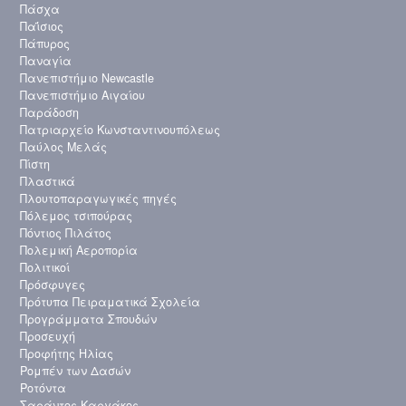
Πάσχα
Παΐσιος
Πάπυρος
Παναγία
Πανεπιστήμιο Newcastle
Πανεπιστήμιο Αιγαίου
Παράδοση
Πατριαρχείο Κωνσταντινουπόλεως
Παύλος Μελάς
Πίστη
Πλαστικά
Πλουτοπαραγωγικές πηγές
Πόλεμος τσιπούρας
Πόντιος Πιλάτος
Πολεμική Αεροπορία
Πολιτικοί
Πρόσφυγες
Πρότυπα Πειραματικά Σχολεία
Προγράμματα Σπουδών
Προσευχή
Προφήτης Ηλἰας
Ρομπέν των Δασών
Ροτόντα
Σαράντος Καργάκος