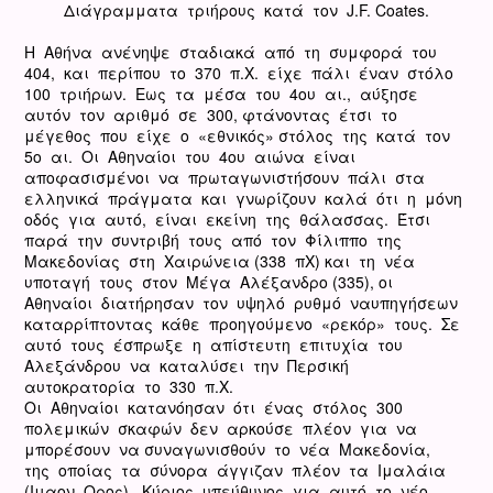
Διάγραμματα τριήρους κατά τον J.F. Coates.
Η Αθήνα ανένηψε σταδιακά από τη συμφορά του
404, και περίπου το 370 π.Χ. είχε πάλι έναν στόλο
100 τριήρων. Εως τα μέσα του 4ου αι., αύξησε
αυτόν τον αριθμό σε 300, φτάνοντας έτσι το
μέγεθος που είχε ο «εθνικός» στόλος της κατά τον
5ο αι. Oι Αθηναίοι του 4ου αιώνα είναι
αποφασισμένοι να πρωταγωνιστήσουν πάλι στα
ελληνικά πράγματα και γνωρίζουν καλά ότι η μόνη
οδός για αυτό, είναι εκείνη της θάλασσας. Έτσι
παρά την συντριβή τους από τον Φίλιππο της
Μακεδονίας στη Χαιρώνεια (338 πΧ) και τη νέα
υποταγή τους στον Μέγα Αλέξανδρο (335), οι
Αθηναίοι διατήρησαν τον υψηλό ρυθμό ναυπηγήσεων
καταρρίπτοντας κάθε προηγούμενο «ρεκόρ» τους. Σε
αυτό τους έσπρωξε η απίστευτη επιτυχία του
Αλεξάνδρου να καταλύσει την Περσική
αυτοκρατορία το 330 π.Χ.
Οι Αθηναίοι κατανόησαν ότι ένας στόλος 300
πολεμικών σκαφών δεν αρκούσε πλέον για να
μπορέσουν να συναγωνισθούν το νέα Μακεδονία,
της οποίας τα σύνορα άγγιζαν πλέον τα Ιμαλάια
(Ιμαον Ορος). Κύριος υπεύθυνος για αυτό το νέο