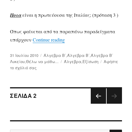
Ποια
είναι η πρωτεύουσα της Ιταλίας; (πρόταση 3 )
Όπως φαίνεται από τα παραπάνω παραδείγματα
υπάρχουν
Continue reading
«Θέλω να μάθω…τι είναι η εξί
Δημοσιεύτηκε
31 Ιουλίου 2010
Κατηγορίες
Άλγεβρα Β΄
,
Άλγεβρα Β΄
,
Άλγεβρα Β΄
την
Λυκείου
,
Θέλω να μάθω...
Ετικέτες
Άλγεβρα
,
Εξίσωση
Αφήστε
το σχόλιό σας
στο
Θέλω
να
μάθω…
Πλοήγηση
τι
ΣΕΛΊΔΑ
2
είναι
η
ΠΡΟ
άρθρων
εξίσωση
ΗΓΟ
ΎΜΕ
ΝΗ
ΣΕΛΊ
ΑΝ