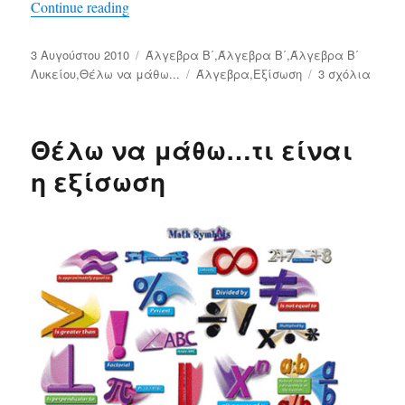
Continue reading
«Θέλω να μάθω … πότε μια εξίσωση λέγετ
Δημοσιεύτηκε
3 Αυγούστου 2010
Κατηγορίες
Άλγεβρα Β΄
,
Άλγεβρα Β΄
,
Άλγεβρα Β΄
την
Λυκείου
,
Θέλω να μάθω...
Ετικέτες
Άλγεβρα
,
Εξίσωση
3 σχόλια
στο
Θέλω
να
μάθω
Θέλω να μάθω…τι είναι
…
πότε
η εξίσωση
μια
εξίσ
λέγε
αδύν
και
πότε
αόρισ